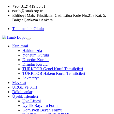
+90 (312) 419 35 31
tsuab@tsuab.org.tr
Ehlibeyt Mah. Tekstilciler Cad. Libra Kule No:21 / Kat: 5,
Balgat Çankaya / Ankara
Tohumculuk Okulu
Kurumsal
Hakkımızda
Yönetim Kurulu
Denetim Kurulu
Disiplin Kurulu
TÜRKTOB Genel Kurul Temsilcileri
TÜRKTOB Hakem Kurul Temsilcileri
Sekretarya
Mevzuat
URGE ve STH
Dökümanlar
Üyelik İşlemleri
Üye Listesi
Üyelik Başvuru Formu
Komisyon Beyan Formu