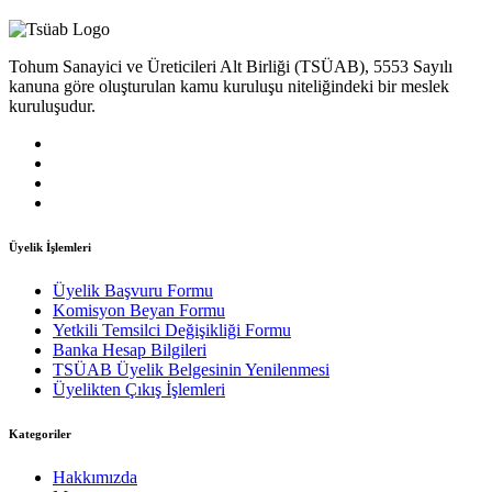
Tohum Sanayici ve Üreticileri Alt Birliği (TSÜAB), 5553 Sayılı
kanuna göre oluşturulan kamu kuruluşu niteliğindeki bir meslek
kuruluşudur.
Üyelik İşlemleri
Üyelik Başvuru Formu
Komisyon Beyan Formu
Yetkili Temsilci Değişikliği Formu
Banka Hesap Bilgileri
TSÜAB Üyelik Belgesinin Yenilenmesi
Üyelikten Çıkış İşlemleri
Kategoriler
Hakkımızda