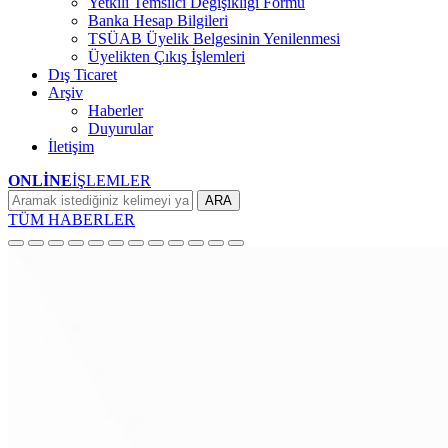
Yetkili Temsilci Değişikliği Formu
Banka Hesap Bilgileri
TSÜAB Üyelik Belgesinin Yenilenmesi
Üyelikten Çıkış İşlemleri
Dış Ticaret
Arşiv
Haberler
Duyurular
İletişim
ONLİNE
İŞLEMLER
ARA
TÜM HABERLER