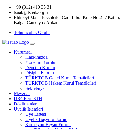
+90 (312) 419 35 31
tsuab@tsuab.org.tr
Ehlibeyt Mah. Tekstilciler Cad. Libra Kule No:21 / Kat: 5,
Balgat Çankaya / Ankara
Tohumculuk Okulu
Kurumsal
Hakkımızda
Yönetim Kurulu
Denetim Kurulu
Disiplin Kurulu
TÜRKTOB Genel Kurul Temsilcileri
TÜRKTOB Hakem Kurul Temsilcileri
Sekretarya
Mevzuat
URGE ve STH
Dökümanlar
Üyelik İşlemleri
Üye Listesi
Üyelik Başvuru Formu
Komisyon Beyan Formu