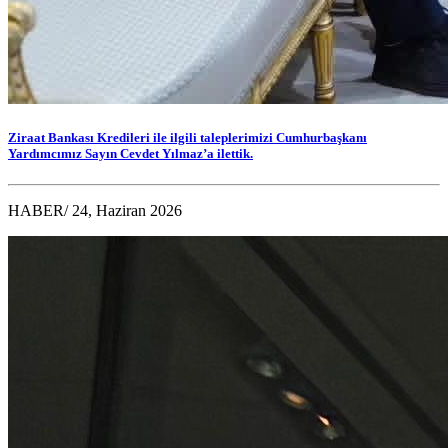
Ziraat Bankası Kredileri ile ilgili taleplerimizi Cumhurbaşkanı
Yardımcımız Sayın Cevdet Yılmaz’a ilettik.
HABER
/ 24, Haziran 2026