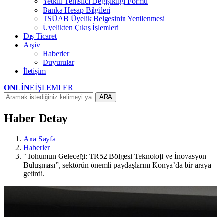
Yetkili Temsilci Değişikliği Formu
Banka Hesap Bilgileri
TSÜAB Üyelik Belgesinin Yenilenmesi
Üyelikten Çıkış İşlemleri
Dış Ticaret
Arşiv
Haberler
Duyurular
İletişim
ONLİNE
İŞLEMLER
ARA
Haber Detay
Ana Sayfa
Haberler
“Tohumun Geleceği: TR52 Bölgesi Teknoloji ve İnovasyon
Buluşması”, sektörün önemli paydaşlarını Konya’da bir araya
getirdi.