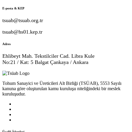
E-posta & KEP
tsuab@tsuab.org.tr
tsuab@hs01.kep.tr
Adres
Ehlibeyt Mah. Tekstilciler Cad. Libra Kule
No:21 / Kat: 5 Balgat Çankaya / Ankara
Tohum Sanayici ve Üreticileri Alt Birliği (TSÜAB), 5553 Sayılı
kanuna göre oluşturulan kamu kuruluşu niteliğindeki bir meslek
kuruluşudur.
Üyelik İşlemleri