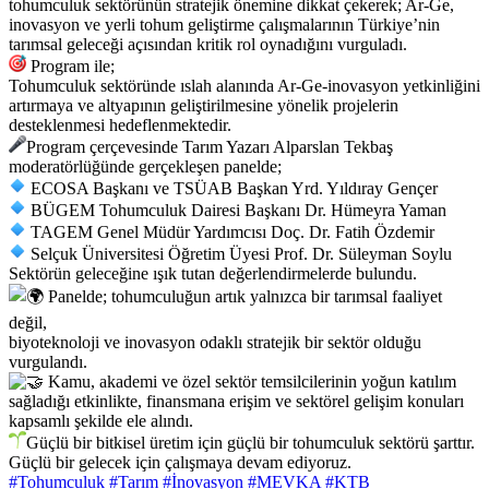
tohumculuk sektörünün stratejik önemine dikkat çekerek; Ar-Ge,
inovasyon ve yerli tohum geliştirme çalışmalarının Türkiye’nin
tarımsal geleceği açısından kritik rol oynadığını vurguladı.
Program ile;
Tohumculuk sektöründe ıslah alanında Ar-Ge-inovasyon yetkinliğini
artırmaya ve altyapının geliştirilmesine yönelik projelerin
desteklenmesi hedeflenmektedir.
Program çerçevesinde Tarım Yazarı Alparslan Tekbaş
moderatörlüğünde gerçekleşen panelde;
ECOSA Başkanı ve TSÜAB Başkan Yrd. Yıldıray Gençer
BÜGEM Tohumculuk Dairesi Başkanı Dr. Hümeyra Yaman
TAGEM Genel Müdür Yardımcısı Doç. Dr. Fatih Özdemir
Selçuk Üniversitesi Öğretim Üyesi Prof. Dr. Süleyman Soylu
Sektörün geleceğine ışık tutan değerlendirmelerde bulundu.
Panelde; tohumculuğun artık yalnızca bir tarımsal faaliyet
değil,
biyoteknoloji ve inovasyon odaklı stratejik bir sektör olduğu
vurgulandı.
Kamu, akademi ve özel sektör temsilcilerinin yoğun katılım
sağladığı etkinlikte, finansmana erişim ve sektörel gelişim konuları
kapsamlı şekilde ele alındı.
Güçlü bir bitkisel üretim için güçlü bir tohumculuk sektörü şarttır.
Güçlü bir gelecek için çalışmaya devam ediyoruz.
#Tohumculuk
#Tarım
#İnovasyon
#MEVKA
#KTB