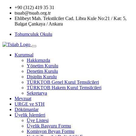
+90 (312) 419 35 31
tsuab@tsuab.org.tr
Ehlibeyt Mah. Tekstilciler Cad. Libra Kule No:21 / Kat: 5,
Balgat Çankaya / Ankara
Tohumculuk Okulu
Kurumsal
Hakkımızda
Yönetim Kurulu
Denetim Kurulu
Disiplin Kurulu
TÜRKTOB Genel Kurul Temsilcileri
TÜRKTOB Hakem Kurul Temsilcileri
Sekretarya
Mevzuat
URGE ve STH
Dökümanlar
Üyelik İşlemleri
Üye Listesi
Üyelik Başvuru Formu
Komisyon Beyan Formu