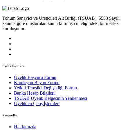
Tohum Sanayici ve Üreticileri Alt Birliği (TSÜAB), 5553 Sayılı
kanuna göre oluşturulan kamu kuruluşu niteliğindeki bir meslek
kuruluşudur.
Üyelik İşlemleri
Üyelik Başvuru Formu
Komisyon Beyan Formu
Yetkili Temsilci Değişikliği Formu
Banka Hesap Bilgileri
TSÜAB Üyelik Belgesinin Yenilenmesi
Üyelikten Çıkış İşlemleri
Kategoriler
Hakkımızda