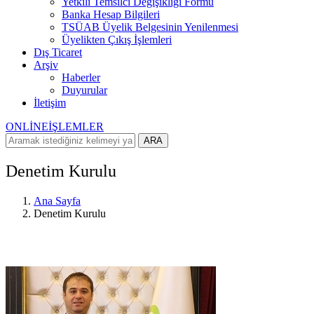
Yetkili Temsilci Değişikliği Formu
Banka Hesap Bilgileri
TSÜAB Üyelik Belgesinin Yenilenmesi
Üyelikten Çıkış İşlemleri
Dış Ticaret
Arşiv
Haberler
Duyurular
İletişim
ONLİNE
İŞLEMLER
ARA
Denetim Kurulu
Ana Sayfa
Denetim Kurulu