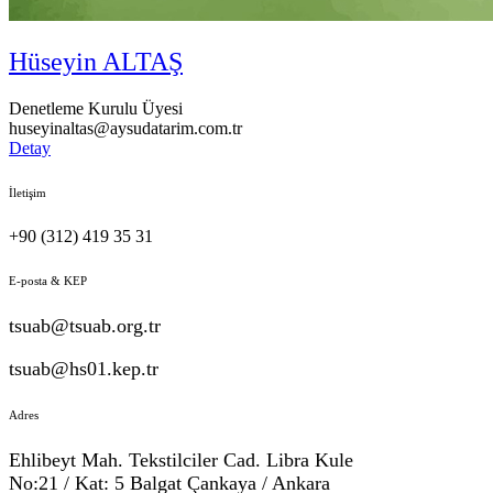
Hüseyin ALTAŞ
Denetleme Kurulu Üyesi
huseyinaltas@aysudatarim.com.tr
Detay
İletişim
+90 (312) 419 35 31
E-posta & KEP
tsuab@tsuab.org.tr
tsuab@hs01.kep.tr
Adres
Ehlibeyt Mah. Tekstilciler Cad. Libra Kule
No:21 / Kat: 5 Balgat Çankaya / Ankara