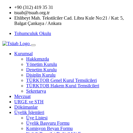
+90 (312) 419 35 31
tsuab@tsuab.org.tr
Ehlibeyt Mah. Tekstilciler Cad. Libra Kule No:21 / Kat: 5,
Balgat Çankaya / Ankara
Tohumculuk Okulu
Kurumsal
Hakkımızda
Yönetim Kurulu
Denetim Kurulu
Disiplin Kurulu
TÜRKTOB Genel Kurul Temsilcileri
TÜRKTOB Hakem Kurul Temsilcileri
Sekretarya
Mevzuat
URGE ve STH
Dökümanlar
Üyelik İşlemleri
Üye Listesi
Üyelik Başvuru Formu
Komisyon Beyan Formu