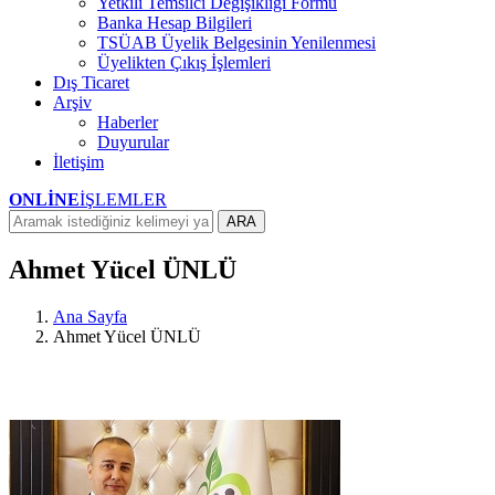
Yetkili Temsilci Değişikliği Formu
Banka Hesap Bilgileri
TSÜAB Üyelik Belgesinin Yenilenmesi
Üyelikten Çıkış İşlemleri
Dış Ticaret
Arşiv
Haberler
Duyurular
İletişim
ONLİNE
İŞLEMLER
ARA
Ahmet Yücel ÜNLÜ
Ana Sayfa
Ahmet Yücel ÜNLÜ