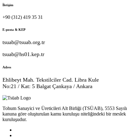
İletişim
+90 (312) 419 35 31
E-posta & KEP
tsuab@tsuab.org.tr
tsuab@hs01.kep.tr
Adres
Ehlibeyt Mah. Tekstilciler Cad. Libra Kule
No:21 / Kat: 5 Balgat Çankaya / Ankara
Tohum Sanayici ve Üreticileri Alt Birliği (TSÜAB), 5553 Sayılı
kanuna göre oluşturulan kamu kuruluşu niteliğindeki bir meslek
kuruluşudur.