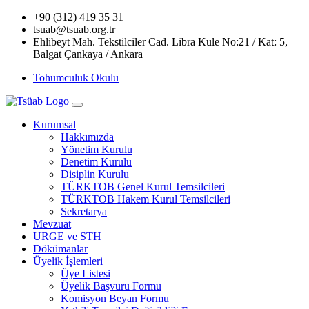
+90 (312) 419 35 31
tsuab@tsuab.org.tr
Ehlibeyt Mah. Tekstilciler Cad. Libra Kule No:21 / Kat: 5,
Balgat Çankaya / Ankara
Tohumculuk Okulu
Kurumsal
Hakkımızda
Yönetim Kurulu
Denetim Kurulu
Disiplin Kurulu
TÜRKTOB Genel Kurul Temsilcileri
TÜRKTOB Hakem Kurul Temsilcileri
Sekretarya
Mevzuat
URGE ve STH
Dökümanlar
Üyelik İşlemleri
Üye Listesi
Üyelik Başvuru Formu
Komisyon Beyan Formu