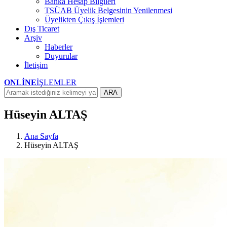
Banka Hesap Bilgileri
TSÜAB Üyelik Belgesinin Yenilenmesi
Üyelikten Çıkış İşlemleri
Dış Ticaret
Arşiv
Haberler
Duyurular
İletişim
ONLİNE
İŞLEMLER
ARA
Hüseyin ALTAŞ
Ana Sayfa
Hüseyin ALTAŞ