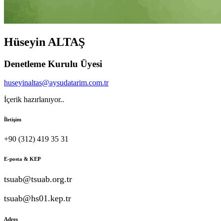
Hüseyin ALTAŞ
Denetleme Kurulu Üyesi
huseyinaltas@aysudatarim.com.tr
İçerik hazırlanıyor..
İletişim
+90 (312) 419 35 31
E-posta & KEP
tsuab@tsuab.org.tr
tsuab@hs01.kep.tr
Adres