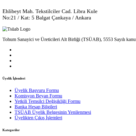
Ehlibeyt Mah. Tekstilciler Cad. Libra Kule
No:21 / Kat: 5 Balgat Çankaya / Ankara
Tohum Sanayici ve Üreticileri Alt Birliği (TSÜAB), 5553 Sayılı kanun
Üyelik İşlemleri
Üyelik Başvuru Formu
Komisyon Beyan Formu
Yetkili Temsilci Değişikliği Formu
Banka Hesap Bilgileri
TSÜAB Üyelik Belgesinin Yenilenmesi
Üyelikten Çıkış İşlemleri
Kategoriler