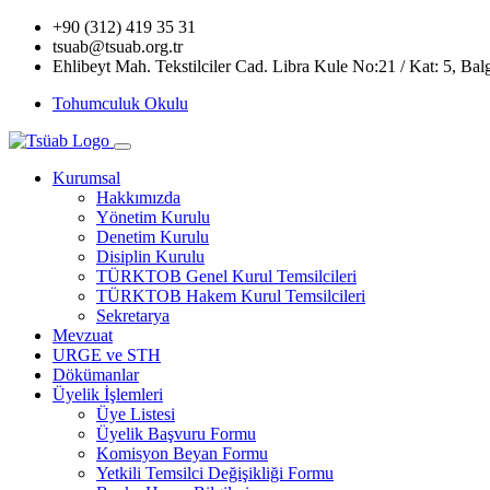
+90 (312) 419 35 31
tsuab@tsuab.org.tr
Ehlibeyt Mah. Tekstilciler Cad. Libra Kule No:21 / Kat: 5, Ba
Tohumculuk Okulu
Kurumsal
Hakkımızda
Yönetim Kurulu
Denetim Kurulu
Disiplin Kurulu
TÜRKTOB Genel Kurul Temsilcileri
TÜRKTOB Hakem Kurul Temsilcileri
Sekretarya
Mevzuat
URGE ve STH
Dökümanlar
Üyelik İşlemleri
Üye Listesi
Üyelik Başvuru Formu
Komisyon Beyan Formu
Yetkili Temsilci Değişikliği Formu