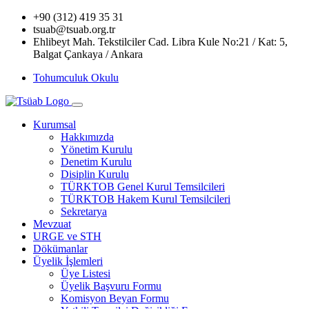
+90 (312) 419 35 31
tsuab@tsuab.org.tr
Ehlibeyt Mah. Tekstilciler Cad. Libra Kule No:21 / Kat: 5,
Balgat Çankaya / Ankara
Tohumculuk Okulu
Kurumsal
Hakkımızda
Yönetim Kurulu
Denetim Kurulu
Disiplin Kurulu
TÜRKTOB Genel Kurul Temsilcileri
TÜRKTOB Hakem Kurul Temsilcileri
Sekretarya
Mevzuat
URGE ve STH
Dökümanlar
Üyelik İşlemleri
Üye Listesi
Üyelik Başvuru Formu
Komisyon Beyan Formu