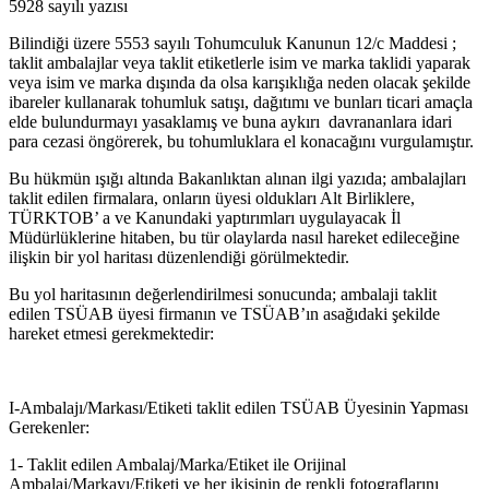
5928 sayılı yazısı
Bilindiği üzere 5553 sayılı Tohumculuk Kanunun 12/c Maddesi ;
taklit ambalajlar veya taklit etiketlerle isim ve marka taklidi yaparak
veya isim ve marka dışında da olsa karışıklığa neden olacak şekilde
ibareler kullanarak tohumluk satışı, dağıtımı ve bunları ticari amaçla
elde bulundurmayı yasaklamış ve buna aykırı davrananlara idari
para cezasi öngörerek, bu tohumluklara el konacağını vurgulamıştır.
Bu hükmün ışığı altında Bakanlıktan alınan ilgi yazıda; ambalajları
taklit edilen firmalara, onların üyesi oldukları Alt Birliklere,
TÜRKTOB’ a ve Kanundaki yaptırımları uygulayacak İl
Müdürlüklerine hitaben, bu tür olaylarda nasıl hareket edileceğine
ilişkin bir yol haritası düzenlendiği görülmektedir.
Bu yol haritasının değerlendirilmesi sonucunda; ambalaji taklit
edilen TSÜAB üyesi firmanın ve TSÜAB’ın asağıdaki şekilde
hareket etmesi gerekmektedir:
I-Ambalajı/Markası/Etiketi taklit edilen TSÜAB Üyesinin Yapması
Gerekenler:
1- Taklit edilen Ambalaj/Marka/Etiket ile Orijinal
Ambalaj/Markayı/Etiketi ve her ikisinin de renkli fotograflarını