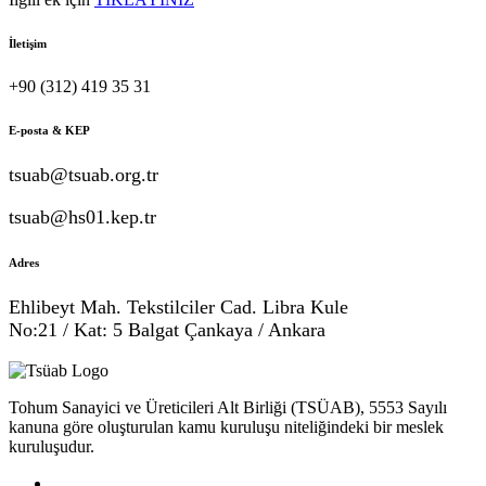
İletişim
+90 (312) 419 35 31
E-posta & KEP
tsuab@tsuab.org.tr
tsuab@hs01.kep.tr
Adres
Ehlibeyt Mah. Tekstilciler Cad. Libra Kule
No:21 / Kat: 5 Balgat Çankaya / Ankara
Tohum Sanayici ve Üreticileri Alt Birliği (TSÜAB), 5553 Sayılı
kanuna göre oluşturulan kamu kuruluşu niteliğindeki bir meslek
kuruluşudur.