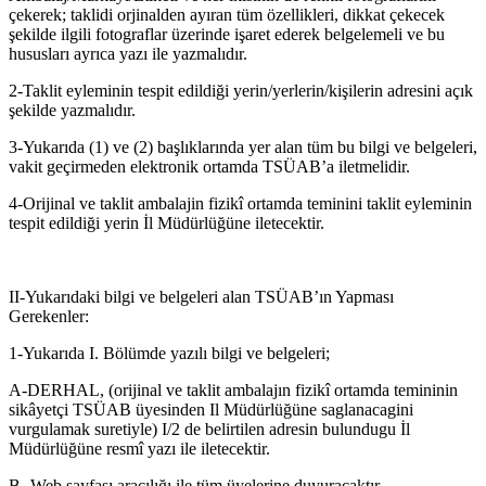
çekerek; taklidi orjinalden ayıran tüm özellikleri, dikkat çekecek
şekilde ilgili fotograflar üzerinde işaret ederek belgelemeli ve bu
hususları ayrıca yazı ile yazmalıdır.
2-Taklit eyleminin tespit edildiği yerin/yerlerin/kişilerin adresini açık
şekilde yazmalıdır.
3-Yukarıda (1) ve (2) başlıklarında yer alan tüm bu bilgi ve belgeleri,
vakit geçirmeden elektronik ortamda TSÜAB’a iletmelidir.
4-Orijinal ve taklit ambalajin fizikî ortamda teminini taklit eyleminin
tespit edildiği yerin İl Müdürlüğüne iletecektir.
II-Yukarıdaki bilgi ve belgeleri alan TSÜAB’ın Yapması
Gerekenler:
1-Yukarıda I. Bölümde yazılı bilgi ve belgeleri;
A-DERHAL, (orijinal ve taklit ambalajın fizikî ortamda temininin
sikâyetçi TSÜAB üyesinden Il Müdürlüğüne saglanacagini
vurgulamak suretiyle) I/2 de belirtilen adresin bulundugu İl
Müdürlüğüne resmî yazı ile iletecektir.
B- Web sayfası aracılığı ile tüm üyelerine duyuracaktır.