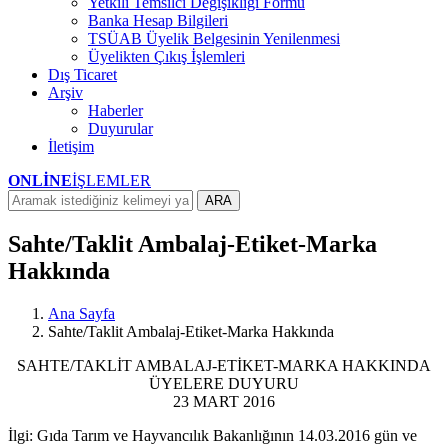
Yetkili Temsilci Değişikliği Formu
Banka Hesap Bilgileri
TSÜAB Üyelik Belgesinin Yenilenmesi
Üyelikten Çıkış İşlemleri
Dış Ticaret
Arşiv
Haberler
Duyurular
İletişim
ONLİNE
İŞLEMLER
ARA
Sahte/Taklit Ambalaj-Etiket-Marka
Hakkında
Ana Sayfa
Sahte/Taklit Ambalaj-Etiket-Marka Hakkında
SAHTE/TAKLİT AMBALAJ-ETİKET-MARKA HAKKINDA
ÜYELERE DUYURU
23 MART 2016
İlgi: Gıda Tarım ve Hayvancılık Bakanlığının 14.03.2016 gün ve