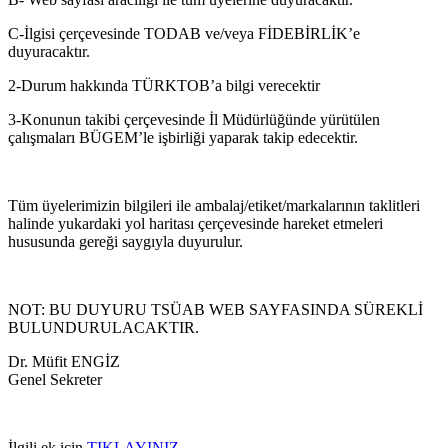
C-İlgisi çerçevesinde TODAB ve/veya FİDEBİRLİK’e
duyuracaktır.
2-Durum hakkında TÜRKTOB’a bilgi verecektir
3-Konunun takibi çerçevesinde İl Müdürlüğünde yürütülen
çalışmaları BÜGEM’le işbirliği yaparak takip edecektir.
Tüm üyelerimizin bilgileri ile ambalaj/etiket/markalarının taklitleri
halinde yukardaki yol haritası çerçevesinde hareket etmeleri
hususunda gereği saygıyla duyurulur.
NOT: BU DUYURU TSÜAB WEB SAYFASINDA SÜREKLİ
BULUNDURULACAKTIR.
Dr. Müfit ENGİZ
Genel Sekreter
İlgili ek için
TIKLAYINIZ