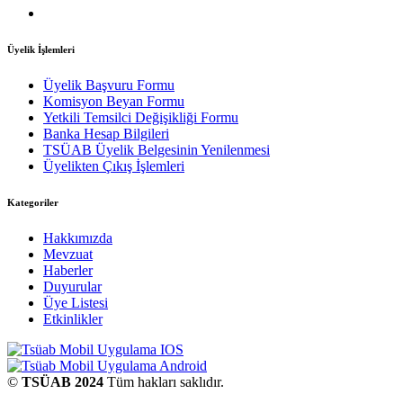
Üyelik İşlemleri
Üyelik Başvuru Formu
Komisyon Beyan Formu
Yetkili Temsilci Değişikliği Formu
Banka Hesap Bilgileri
TSÜAB Üyelik Belgesinin Yenilenmesi
Üyelikten Çıkış İşlemleri
Kategoriler
Hakkımızda
Mevzuat
Haberler
Duyurular
Üye Listesi
Etkinlikler
©
TSÜAB 2024
Tüm hakları saklıdır.