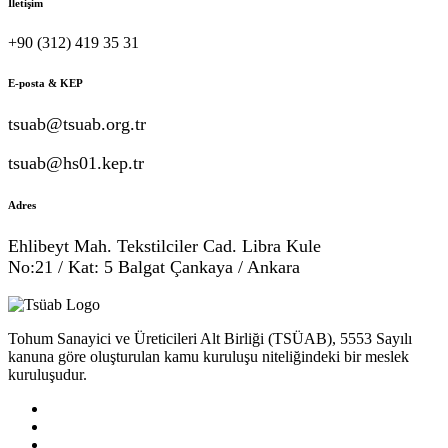
İletişim
+90 (312) 419 35 31
E-posta & KEP
tsuab@tsuab.org.tr
tsuab@hs01.kep.tr
Adres
Ehlibeyt Mah. Tekstilciler Cad. Libra Kule
No:21 / Kat: 5 Balgat Çankaya / Ankara
Tohum Sanayici ve Üreticileri Alt Birliği (TSÜAB), 5553 Sayılı
kanuna göre oluşturulan kamu kuruluşu niteliğindeki bir meslek
kuruluşudur.