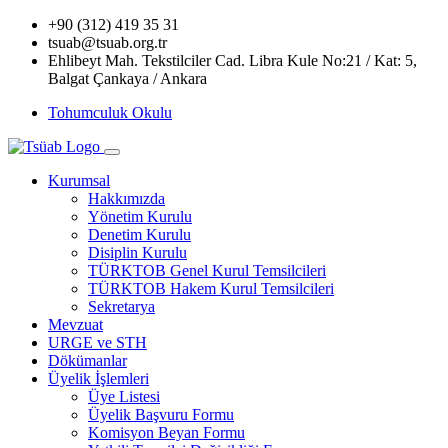
+90 (312) 419 35 31
tsuab@tsuab.org.tr
Ehlibeyt Mah. Tekstilciler Cad. Libra Kule No:21 / Kat: 5,
Balgat Çankaya / Ankara
Tohumculuk Okulu
Kurumsal
Hakkımızda
Yönetim Kurulu
Denetim Kurulu
Disiplin Kurulu
TÜRKTOB Genel Kurul Temsilcileri
TÜRKTOB Hakem Kurul Temsilcileri
Sekretarya
Mevzuat
URGE ve STH
Dökümanlar
Üyelik İşlemleri
Üye Listesi
Üyelik Başvuru Formu
Komisyon Beyan Formu