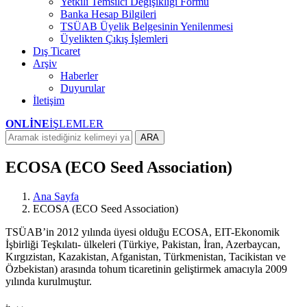
Yetkili Temsilci Değişikliği Formu
Banka Hesap Bilgileri
TSÜAB Üyelik Belgesinin Yenilenmesi
Üyelikten Çıkış İşlemleri
Dış Ticaret
Arşiv
Haberler
Duyurular
İletişim
ONLİNE
İŞLEMLER
ARA
ECOSA (ECO Seed Association)
Ana Sayfa
ECOSA (ECO Seed Association)
TSÜAB’in 2012 yılında üyesi olduğu ECOSA, EIT-Ekonomik
İşbirliği Teşkılatı- ülkeleri (Türkiye, Pakistan, İran, Azerbaycan,
Kırgızistan, Kazakistan, Afganistan, Türkmenistan, Tacikistan ve
Özbekistan) arasında tohum ticaretinin geliştirmek amacıyla 2009
yılında kurulmuştur.