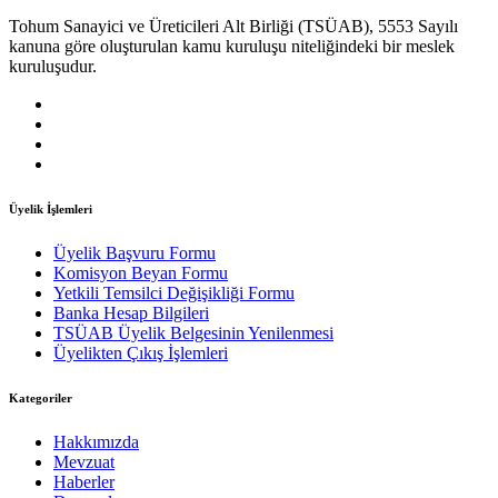
Tohum Sanayici ve Üreticileri Alt Birliği (TSÜAB), 5553 Sayılı
kanuna göre oluşturulan kamu kuruluşu niteliğindeki bir meslek
kuruluşudur.
Üyelik İşlemleri
Üyelik Başvuru Formu
Komisyon Beyan Formu
Yetkili Temsilci Değişikliği Formu
Banka Hesap Bilgileri
TSÜAB Üyelik Belgesinin Yenilenmesi
Üyelikten Çıkış İşlemleri
Kategoriler
Hakkımızda
Mevzuat
Haberler