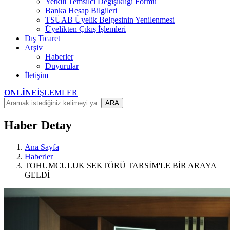
Yetkili Temsilci Değişikliği Formu
Banka Hesap Bilgileri
TSÜAB Üyelik Belgesinin Yenilenmesi
Üyelikten Çıkış İşlemleri
Dış Ticaret
Arşiv
Haberler
Duyurular
İletişim
ONLİNE
İŞLEMLER
ARA
Haber Detay
Ana Sayfa
Haberler
TOHUMCULUK SEKTÖRÜ TARSİM'LE BİR ARAYA
GELDİ