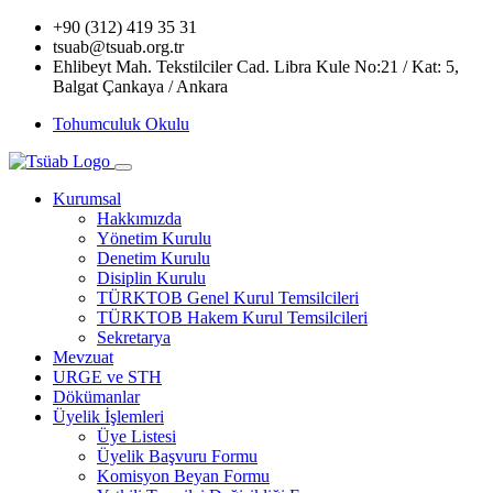
+90 (312) 419 35 31
tsuab@tsuab.org.tr
Ehlibeyt Mah. Tekstilciler Cad. Libra Kule No:21 / Kat: 5,
Balgat Çankaya / Ankara
Tohumculuk Okulu
Kurumsal
Hakkımızda
Yönetim Kurulu
Denetim Kurulu
Disiplin Kurulu
TÜRKTOB Genel Kurul Temsilcileri
TÜRKTOB Hakem Kurul Temsilcileri
Sekretarya
Mevzuat
URGE ve STH
Dökümanlar
Üyelik İşlemleri
Üye Listesi
Üyelik Başvuru Formu
Komisyon Beyan Formu