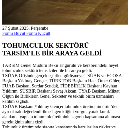
27 Şubat 2025, Perşembe
Fontu Büyüt
Fontu Küçült
TOHUMCULUK SEKTÖRÜ
TARSİM'LE BİR ARAYA GELDİ
TARSİM Genel Müdürü Bekir Engürülü ve beraberindeki heyet
tohumculuk sektörü temsilcileri ile bir araya geldi.
TSÜAB Ofisinde gerçekleştirilen görüşmeye TSÜAB ve ECOSA
Başkanı Yıldıray Gençer, TÜRKTOB Başkanı Hacı Ömer Güler,
FÜAB Başkanı Serdar Şendağ, FİDEBİRLİK Başkanı Kayhan
Yıldırım, SÜSBİR Başkanı Savaş Akcan, TYAB Başkanı Miktat
Olgun ile Birliklerin Genel Sekreter ve teknik birim uzmanları
katılım sağladı.
TSÜAB Başkanı Yıldıray Gençer tohumluk üretiminin ürün’den
ayrı olarak değerlendirilmesi gerektiğini vurgulayarak kurak
alanlarda yapılan tohumluk üretiminin sigorta kapsamına alınması
gerektiğinin altını çizdi.
Tohumluk üretiminde sigorta kapsamında karşılaşılan riskler ve