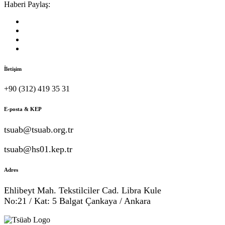
Haberi Paylaş:
İletişim
+90 (312) 419 35 31
E-posta & KEP
tsuab@tsuab.org.tr
tsuab@hs01.kep.tr
Adres
Ehlibeyt Mah. Tekstilciler Cad. Libra Kule
No:21 / Kat: 5 Balgat Çankaya / Ankara