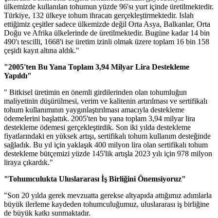
ülkemizde kullanılan tohumun yüzde 96'sı yurt içinde üretilmektedir.
Türkiye, 132 ülkeye tohum ihracatı gerçekleştirmektedir. Islah
ettiğimiz çeşitler sadece ülkemizde değil Orta Asya, Balkanlar, Orta
Doğu ve Afrika ülkelerinde de üretilmektedir. Bugüne kadar 14 bin
490'ı tescilli, 1668'i ise üretim izinli olmak üzere toplam 16 bin 158
çeşidi kayıt altına aldık."
"2005'ten Bu Yana Toplam 3,94 Milyar Lira Destekleme
Yapıldı"
" Bitkisel üretimin en önemli girdilerinden olan tohumluğun
maliyetinin düşürülmesi, verim ve kalitenin artırılması ve sertifikalı
tohum kullanımının yaygınlaştırılması amacıyla destekleme
ödemelerini başlattık. 2005'ten bu yana toplam 3,94 milyar lira
destekleme ödemesi gerçekleştirdik. Son iki yılda destekleme
fiyatlarındaki en yüksek artışı, sertifikalı tohum kullanım desteğinde
sağladık. Bu yıl için yaklaşık 400 milyon lira olan sertifikalı tohum
destekleme bütçemizi yüzde 145'lik artışla 2023 yılı için 978 milyon
liraya çıkardık."
"Tohumculukta Uluslararası İş Birliğini Önemsiyoruz"
"Son 20 yılda gerek mevzuatta gerekse altyapıda attığımız adımlarla
büyük ilerleme kaydeden tohumculuğumuz, uluslararası iş birliğine
de büyük katkı sunmaktadır.