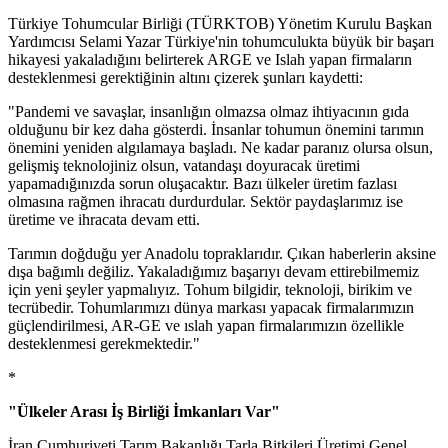
Türkiye Tohumcular Birliği (TÜRKTOB) Yönetim Kurulu Başkan
Yardımcısı Selami Yazar Türkiye'nin tohumculukta büyük bir başarı
hikayesi yakaladığını belirterek ARGE ve Islah yapan firmaların
desteklenmesi gerektiğinin altını çizerek şunları kaydetti:
"Pandemi ve savaşlar, insanlığın olmazsa olmaz ihtiyacının gıda
olduğunu bir kez daha gösterdi. İnsanlar tohumun önemini tarımın
önemini yeniden algılamaya başladı. Ne kadar paranız olursa olsun,
gelişmiş teknolojiniz olsun, vatandaşı doyuracak üretimi
yapamadığınızda sorun oluşacaktır. Bazı ülkeler üretim fazlası
olmasına rağmen ihracatı durdurdular. Sektör paydaşlarımız ise
üretime ve ihracata devam etti.
Tarımın doğduğu yer Anadolu topraklarıdır. Çıkan haberlerin aksine
dışa bağımlı değiliz. Yakaladığımız başarıyı devam ettirebilmemiz
için yeni şeyler yapmalıyız. Tohum bilgidir, teknoloji, birikim ve
tecrübedir. Tohumlarımızı dünya markası yapacak firmalarımızın
güçlendirilmesi, AR-GE ve ıslah yapan firmalarımızın özellikle
desteklenmesi gerekmektedir."
*
"Ülkeler Arası İş Birliği İmkanları Var"
İran Cumhuriyeti Tarım Bakanlığı Tarla Bitkileri Üretimi Genel