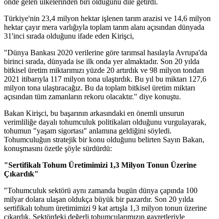
önde gelen ülkelerinden biri olduğunu dile getirdi.
Türkiye'nin 23,4 milyon hektar işlenen tarım arazisi ve 14,6 milyon
hektar çayır mera varlığıyla toplam tarım alanı açısından dünyada
31'inci sırada olduğunu ifade eden Kirişci,
"Dünya Bankası 2020 verilerine göre tarımsal hasılayla Avrupa'da
birinci sırada, dünyada ise ilk onda yer almaktadır. Son 20 yılda
bitkisel üretim miktarımızı yüzde 20 artırdık ve 98 milyon tondan
2021 itibarıyla 117 milyon tona ulaştırdık. Bu yıl bu miktarı 127,6
milyon tona ulaştıracağız. Bu da toplam bitkisel üretim miktarı
açısından tüm zamanların rekoru olacaktır." diye konuştu.
Bakan Kirişci, bu başarının arkasındaki en önemli unsurun
verimliliğe dayalı tohumculuk politikaları olduğunu vurgulayarak,
tohumun "yaşam sigortası" anlamına geldiğini söyledi.
Tohumculuğun stratejik bir konu olduğunu belirten Sayın Bakan,
konuşmasını özetle şöyle sürdürdü:
"Sertifikalı Tohum Üretimimizi 1,3 Milyon Tonun Üzerine
Çıkardık"
"Tohumculuk sektörü aynı zamanda bugün dünya çapında 100
milyar dolara ulaşan oldukça büyük bir pazardır. Son 20 yılda
sertifikalı tohum üretimimizi 9 kat artışla 1,3 milyon tonun üzerine
çıkardık. Sektördeki değerli tohumcularımızın gayretleriyle