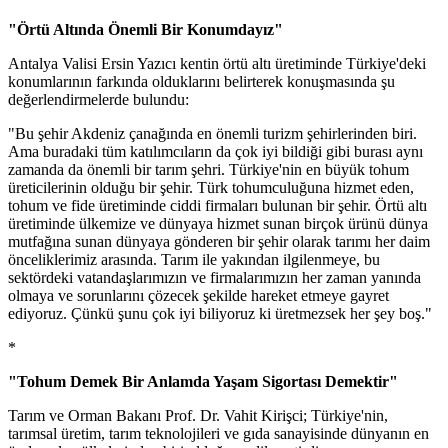
"Örtü Altında Önemli Bir Konumdayız"
Antalya Valisi Ersin Yazıcı kentin örtü altı üretiminde Türkiye'deki
konumlarının farkında olduklarını belirterek konuşmasında şu
değerlendirmelerde bulundu:
"Bu şehir Akdeniz çanağında en önemli turizm şehirlerinden biri.
Ama buradaki tüm katılımcıların da çok iyi bildiği gibi burası aynı
zamanda da önemli bir tarım şehri. Türkiye'nin en büyük tohum
üreticilerinin olduğu bir şehir. Türk tohumculuğuna hizmet eden,
tohum ve fide üretiminde ciddi firmaları bulunan bir şehir. Örtü altı
üretiminde ülkemize ve dünyaya hizmet sunan birçok ürünü dünya
mutfağına sunan dünyaya gönderen bir şehir olarak tarımı her daim
önceliklerimiz arasında. Tarım ile yakından ilgilenmeye, bu
sektördeki vatandaşlarımızın ve firmalarımızın her zaman yanında
olmaya ve sorunlarını çözecek şekilde hareket etmeye gayret
ediyoruz. Çünkü şunu çok iyi biliyoruz ki üretmezsek her şey boş."
*
"Tohum Demek Bir Anlamda Yaşam Sigortası Demektir"
Tarım ve Orman Bakanı Prof. Dr. Vahit Kirişci; Türkiye'nin,
tarımsal üretim, tarım teknolojileri ve gıda sanayisinde dünyanın en