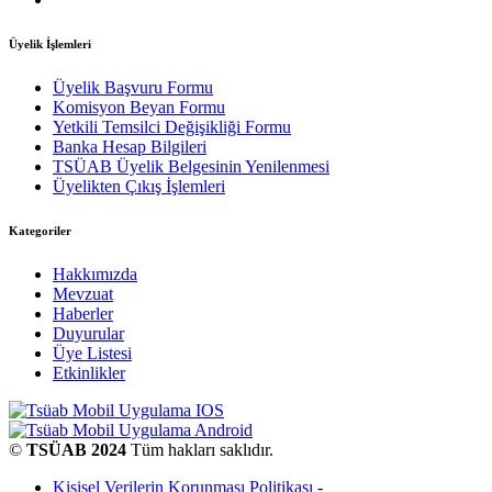
Üyelik İşlemleri
Üyelik Başvuru Formu
Komisyon Beyan Formu
Yetkili Temsilci Değişikliği Formu
Banka Hesap Bilgileri
TSÜAB Üyelik Belgesinin Yenilenmesi
Üyelikten Çıkış İşlemleri
Kategoriler
Hakkımızda
Mevzuat
Haberler
Duyurular
Üye Listesi
Etkinlikler
©
TSÜAB 2024
Tüm hakları saklıdır.
Kişisel Verilerin Korunması Politikası
-