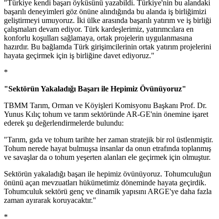
"Türkiye kendi başarı öyküsünü yazabildi. Türkiye'nin bu alandaki
başarılı deneyimleri göz önüne alındığında bu alanda iş birliğimizi
geliştirmeyi umuyoruz. İki ülke arasında başarılı yatırım ve iş birliği
çalışmaları devam ediyor. Türk kardeşlerimiz, yatırımcılara en
konforlu koşulları sağlamaya, ortak projelerin uygulanmasına
hazırdır. Bu bağlamda Türk girişimcilerinin ortak yatırım projelerini
hayata geçirmek için iş birliğine davet ediyoruz."
*
"Sektörün Yakaladığı Başarı ile Hepimiz Övünüyoruz"
TBMM Tarım, Orman ve Köyişleri Komisyonu Başkanı Prof. Dr.
Yunus Kılıç tohum ve tarım sektöründe AR-GE'nin önemine işaret
ederek şu değerlendirmelerde bulundu:
"Tarım, gıda ve tohum tarihte her zaman stratejik bir rol üstlenmiştir.
Tohum nerede hayat bulmuşsa insanlar da onun etrafında toplanmış
ve savaşlar da o tohum yeşerten alanları ele geçirmek için olmuştur.
Sektörün yakaladığı başarı ile hepimiz övünüyoruz. Tohumculuğun
önünü açan mevzuatları hükümetimiz döneminde hayata geçirdik.
Tohumculuk sektörü genç ve dinamik yapısını ARGE'ye daha fazla
zaman ayırarak koruyacaktır."
*