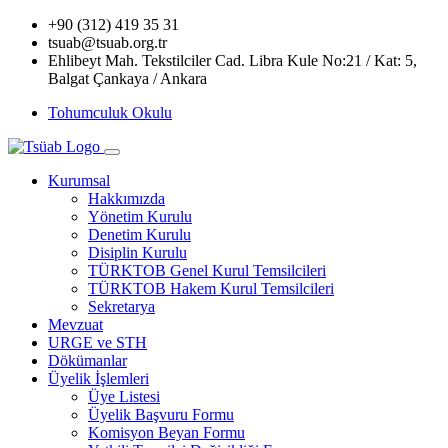
+90 (312) 419 35 31
tsuab@tsuab.org.tr
Ehlibeyt Mah. Tekstilciler Cad. Libra Kule No:21 / Kat: 5,
Balgat Çankaya / Ankara
Tohumculuk Okulu
Kurumsal
Hakkımızda
Yönetim Kurulu
Denetim Kurulu
Disiplin Kurulu
TÜRKTOB Genel Kurul Temsilcileri
TÜRKTOB Hakem Kurul Temsilcileri
Sekretarya
Mevzuat
URGE ve STH
Dökümanlar
Üyelik İşlemleri
Üye Listesi
Üyelik Başvuru Formu
Komisyon Beyan Formu