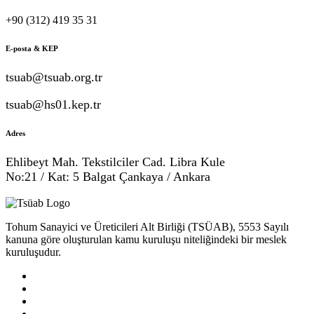
+90 (312) 419 35 31
E-posta & KEP
tsuab@tsuab.org.tr
tsuab@hs01.kep.tr
Adres
Ehlibeyt Mah. Tekstilciler Cad. Libra Kule
No:21 / Kat: 5 Balgat Çankaya / Ankara
Tohum Sanayici ve Üreticileri Alt Birliği (TSÜAB), 5553 Sayılı
kanuna göre oluşturulan kamu kuruluşu niteliğindeki bir meslek
kuruluşudur.