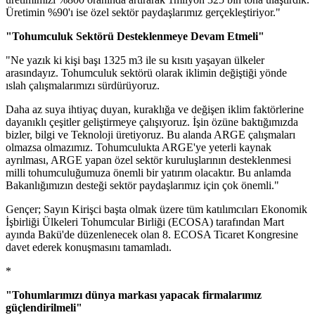
Üretimin %90'ı ise özel sektör paydaşlarımız gerçekleştiriyor."
"Tohumculuk Sektörü Desteklenmeye Devam Etmeli"
"Ne yazık ki kişi başı 1325 m3 ile su kısıtı yaşayan ülkeler
arasındayız. Tohumculuk sektörü olarak iklimin değiştiği yönde
ıslah çalışmalarımızı sürdürüyoruz.
Daha az suya ihtiyaç duyan, kuraklığa ve değişen iklim faktörlerine
dayanıklı çeşitler geliştirmeye çalışıyoruz. İşin özüne baktığımızda
bizler, bilgi ve Teknoloji üretiyoruz. Bu alanda ARGE çalışmaları
olmazsa olmazımız. Tohumculukta ARGE'ye yeterli kaynak
ayrılması, ARGE yapan özel sektör kuruluşlarının desteklenmesi
milli tohumculuğumuza önemli bir yatırım olacaktır. Bu anlamda
Bakanlığımızın desteği sektör paydaşlarımız için çok önemli."
Gençer; Sayın Kirişci başta olmak üzere tüm katılımcıları Ekonomik
İşbirliği Ülkeleri Tohumcular Birliği (ECOSA) tarafından Mart
ayında Bakü'de düzenlenecek olan 8. ECOSA Ticaret Kongresine
davet ederek konuşmasını tamamladı.
*
"Tohumlarımızı dünya markası yapacak firmalarımız
güçlendirilmeli"