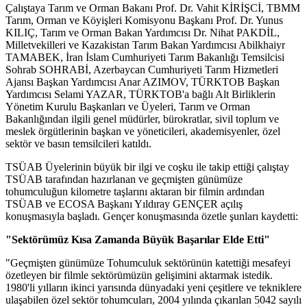
Çalıştaya Tarım ve Orman Bakanı Prof. Dr. Vahit KİRİŞCİ, TBMM
Tarım, Orman ve Köyişleri Komisyonu Başkanı Prof. Dr. Yunus
KILIÇ, Tarım ve Orman Bakan Yardımcısı Dr. Nihat PAKDİL,
Milletvekilleri ve Kazakistan Tarım Bakan Yardımcısı Abilkhaiyr
TAMABEK, İran İslam Cumhuriyeti Tarım Bakanlığı Temsilcisi
Sohrab SOHRABİ, Azerbaycan Cumhuriyeti Tarım Hizmetleri
Ajansı Başkan Yardımcısı Anar AZIMOV, TÜRKTOB Başkan
Yardımcısı Selami YAZAR, TÜRKTOB'a bağlı Alt Birliklerin
Yönetim Kurulu Başkanları ve Üyeleri, Tarım ve Orman
Bakanlığından ilgili genel müdürler, bürokratlar, sivil toplum ve
meslek örgütlerinin başkan ve yöneticileri, akademisyenler, özel
sektör ve basın temsilcileri katıldı.
TSÜAB Üyelerinin büyük bir ilgi ve coşku ile takip ettiği çalıştay
TSÜAB tarafından hazırlanan ve geçmişten günümüze
tohumculuğun kilometre taşlarını aktaran bir filmin ardından
TSÜAB ve ECOSA Başkanı Yıldıray GENÇER açılış
konuşmasıyla başladı. Gençer konuşmasında özetle şunları kaydetti:
"Sektörümüz Kısa Zamanda Büyük Başarılar Elde Etti"
"Geçmişten günümüze Tohumculuk sektörünün katettiği mesafeyi
özetleyen bir filmle sektörümüzün gelişimini aktarmak istedik.
1980'li yılların ikinci yarısında dünyadaki yeni çeşitlere ve tekniklere
ulaşabilen özel sektör tohumcuları, 2004 yılında çıkarılan 5042 sayılı