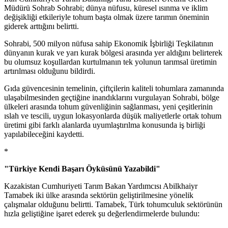
Müdürü Sohrab Sohrabi; dünya nüfusu, küresel ısınma ve iklim
değişikliği etkileriyle tohum başta olmak üzere tarımın öneminin
giderek arttığını belirtti.
Sohrabi, 500 milyon nüfusa sahip Ekonomik İşbirliği Teşkilatının
dünyanın kurak ve yarı kurak bölgesi arasında yer aldığını belirterek
bu olumsuz koşullardan kurtulmanın tek yolunun tarımsal üretimin
artırılması olduğunu bildirdi.
Gıda güvencesinin temelinin, çiftçilerin kaliteli tohumlara zamanında
ulaşabilmesinden geçtiğine inandıklarını vurgulayan Sohrabi, bölge
ülkeleri arasında tohum güvenliğinin sağlanması, yeni çeşitlerinin
ıslah ve tescili, uygun lokasyonlarda düşük maliyetlerle ortak tohum
üretimi gibi farklı alanlarda uyumlaştırılma konusunda iş birliği
yapılabileceğini kaydetti.
*
"Türkiye Kendi Başarı Öyküsünü Yazabildi"
Kazakistan Cumhuriyeti Tarım Bakan Yardımcısı Abilkhaiyr
Tamabek iki ülke arasında sektörün geliştirilmesine yönelik
çalışmalar olduğunu belirtti. Tamabek, Türk tohumculuk sektörünün
hızla geliştiğine işaret ederek şu değerlendirmelerde bulundu: