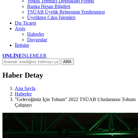
Yetkili Temsilci Değişikliği Formu
Banka Hesap Bilgileri
TSÜAB Üyelik Belgesinin Yenilenmesi
Üyelikten Çıkış İşlemleri
Dış Ticaret
Arşiv
Haberler
Duyurular
İletişim
ONLİNE
İŞLEMLER
ARA
Haber Detay
Ana Sayfa
Haberler
”Geleceğimiz İçin Tohum” 2022 TSÜAB Uluslararası Tohum
Çalıştayı