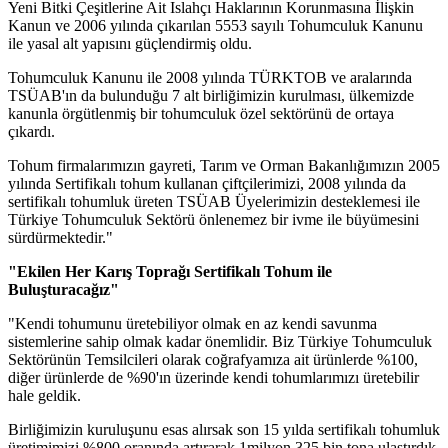
Yeni Bitki Çeşitlerine Ait Islahçı Haklarının Korunmasına İlişkin
Kanun ve 2006 yılında çıkarılan 5553 sayılı Tohumculuk Kanunu
ile yasal alt yapısını güçlendirmiş oldu.
Tohumculuk Kanunu ile 2008 yılında TÜRKTOB ve aralarında
TSÜAB'ın da bulunduğu 7 alt birliğimizin kurulması, ülkemizde
kanunla örgütlenmiş bir tohumculuk özel sektörünü de ortaya
çıkardı.
Tohum firmalarımızın gayreti, Tarım ve Orman Bakanlığımızın 2005
yılında Sertifikalı tohum kullanan çiftçilerimizi, 2008 yılında da
sertifikalı tohumluk üreten TSÜAB Üyelerimizin desteklemesi ile
Türkiye Tohumculuk Sektörü önlenemez bir ivme ile büyümesini
sürdürmektedir."
"Ekilen Her Karış Toprağı Sertifikalı Tohum ile
Buluşturacağız"
"Kendi tohumunu üretebiliyor olmak en az kendi savunma
sistemlerine sahip olmak kadar önemlidir. Biz Türkiye Tohumculuk
Sektörünün Temsilcileri olarak coğrafyamıza ait ürünlerde %100,
diğer ürünlerde de %90'ın üzerinde kendi tohumlarımızı üretebilir
hale geldik.
Birliğimizin kuruluşunu esas alırsak son 15 yılda sertifikalı tohumluk
üretimimizi %800 oranında artırarak 1milyon 325 bin tona ulaştırdık.