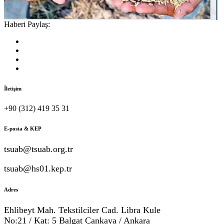
Haberi Paylaş:
İletişim
+90 (312) 419 35 31
E-posta & KEP
tsuab@tsuab.org.tr
tsuab@hs01.kep.tr
Adres
Ehlibeyt Mah. Tekstilciler Cad. Libra Kule
No:21 / Kat: 5 Balgat Çankaya / Ankara