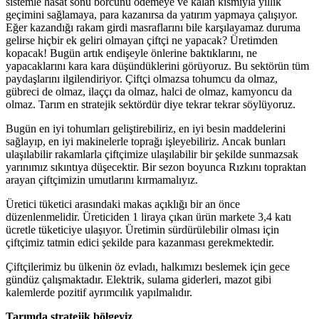
sistemle hasat sonu borcunu ödemeye ve kalan kısmıyla yıllık
geçimini sağlamaya, para kazanırsa da yatırım yapmaya çalışıyor.
Eğer kazandığı rakam girdi masraflarını bile karşılayamaz duruma
gelirse hiçbir ek geliri olmayan çiftçi ne yapacak? Üretimden
kopacak! Bugün artık endişeyle önlerine baktıklarını, ne
yapacaklarını kara kara düşündüklerini görüyoruz. Bu sektörün tüm
paydaşlarını ilgilendiriyor. Çiftçi olmazsa tohumcu da olmaz,
gübreci de olmaz, ilaççı da olmaz, halci de olmaz, kamyoncu da
olmaz. Tarım en stratejik sektördür diye tekrar tekrar söylüyoruz.
Bugün en iyi tohumları geliştirebiliriz, en iyi besin maddelerini
sağlayıp, en iyi makinelerle toprağı işleyebiliriz. Ancak bunları
ulaşılabilir rakamlarla çiftçimize ulaşılabilir bir şekilde sunmazsak
yarınımız sıkıntıya düşecektir. Bir sezon boyunca Rızkını topraktan
arayan çiftçimizin umutlarını kırmamalıyız.
Üretici tüketici arasındaki makas açıklığı bir an önce
düzenlenmelidir. Üreticiden 1 liraya çıkan ürün markete 3,4 katı
ücretle tüketiciye ulaşıyor. Üretimin sürdürülebilir olması için
çiftçimiz tatmin edici şekilde para kazanması gerekmektedir.
Çiftçilerimiz bu ülkenin öz evladı, halkımızı beslemek için gece
gündüz çalışmaktadır. Elektrik, sulama giderleri, mazot gibi
kalemlerde pozitif ayrımcılık yapılmalıdır.
Tarımda stratejik bölgeyiz