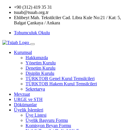
+90 (312) 419 35 31
tsuab@tsuab.org.tr
Ehlibeyt Mah. Tekstilciler Cad. Libra Kule No:21 / Kat: 5,
Balgat Çankaya / Ankara
Tohumculuk Okulu
Kurumsal
Hakkımızda
Yönetim Kurulu
Denetim Kurulu
Disiplin Kurulu
TÜRKTOB Genel Kurul Temsilcileri
TÜRKTOB Hakem Kurul Temsilcileri
Sekretarya
Mevzuat
URGE ve STH
Dökümanlar
Üyelik İşlemleri
Üye Listesi
Üyelik Başvuru Formu
Komisyon Beyan Formu