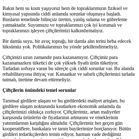
Bakın hem su kısıtı yaşıyoruz hem de topraklarımızın fiziksel ve
kimyasal yapısında ciddi anlamda sorunlar oluşmaya başladı.
Bunların temelinde bilinçsiz üretim, yanlış sulama ve gübreleme
yatmaktadır. Suyumuzu ve topraklarımızı çok iyi korumalı ve
topraklarımızı işleyen çiftçilerimizi kalkındırmalıyız.
Bir damla suyu, bir avuç toprağı, bir damla alın terini heba edecek
lüksümüz yok. Politikalarımızı bu yönde şekillendirmeliyiz.
Çiftçimizi uzun zamandır para kazanamıyor. Çiftçimiz para
kazanamazken tüketici de çok yüksek fiyatlı ürün tüketiyor.
Tarladan sofraya varan bu süreçte çok ciddi sorunlar var. Bu alanda
rehabilitasyona ihtiyaç var. Kanaatkar ve sabırlı çiftçilerimizi tarlada
tutmalı, üretime devam ettirmeliyiz.
Çiftçilerin önündeki temel sorunlar
Tarımsal girdilere ulaşım ve bu girdilerdeki maliyet artışları, bu
girdilere ulaşım noktasında kısıtlarken ekonomik anlamda da
çiftçilerimizi oldukça zorluyor. Çiftçilerimiz, artan maliyetler
karşısında ürünlerin de fiyatlarının artmasını ve emeklerinin
yatırımlarının karşılığını almalıdır. Çiftçilerimiz her geçen gün
kooperatiflere, bankalara ve tarım bayilerimize borçlanıyor. Bütün
girdileri tedarikçilerden temin ediyor, harman vade dediğimiz