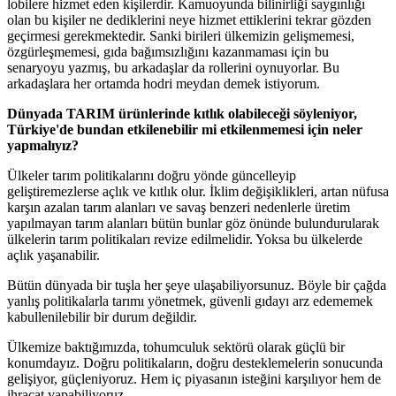
lobilere hizmet eden kişilerdir. Kamuoyunda bilinirliği saygınlığı
olan bu kişiler ne dediklerini neye hizmet ettiklerini tekrar gözden
geçirmesi gerekmektedir. Sanki birileri ülkemizin gelişmemesi,
özgürleşmemesi, gıda bağımsızlığını kazanmaması için bu
senaryoyu yazmış, bu arkadaşlar da rollerini oynuyorlar. Bu
arkadaşlara her ortamda hodri meydan demek istiyorum.
Dünyada TARIM ürünlerinde kıtlık olabileceği söyleniyor,
Türkiye'de bundan etkilenebilir mi etkilenmemesi için neler
yapmalıyız?
Ülkeler tarım politikalarını doğru yönde güncelleyip
geliştiremezlerse açlık ve kıtlık olur. İklim değişiklikleri, artan nüfusa
karşın azalan tarım alanları ve savaş benzeri nedenlerle üretim
yapılmayan tarım alanları bütün bunlar göz önünde bulundurularak
ülkelerin tarım politikaları revize edilmelidir. Yoksa bu ülkelerde
açlık yaşanabilir.
Bütün dünyada bir tuşla her şeye ulaşabiliyorsunuz. Böyle bir çağda
yanlış politikalarla tarımı yönetmek, güvenli gıdayı arz edememek
kabullenilebilir bir durum değildir.
Ülkemize baktığımızda, tohumculuk sektörü olarak güçlü bir
konumdayız. Doğru politikaların, doğru desteklemelerin sonucunda
gelişiyor, güçleniyoruz. Hem iç piyasanın isteğini karşılıyor hem de
ihracat yapabiliyoruz.