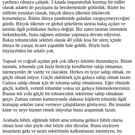
yardımcı olmaya çalıştık. 3 kıtada imparatorluk kurmuş bir millet
olarak adaleti de paylaşımı da beraberimizde götürdük. Bizler bu
milletin torunları olarak, birçok dünya ülkesini ürkütecek
konumdayız. Bütün dünya pandemide gıdadan vazgeçemeyeceğini
gördü. Birçok ülkenin ve global şirketlerin tarıma bakış açıları ve
tarımla ilgili politikaları hızlıca değişti. Biz zaten tarımın öneminin
farkındaydık, buna rağmen atılımlar yapmaya devam ediyoruz.
Bakın tohumculuk sektörü olarak 40 yıllık kısa bir süreç içinde
dünya ile yarışır, ticaret yapabilir hale geldik. Böyle hızlı
büyüyebilen bir sektör yok.
Yapısal ve coğrafi açıdan pek çok ülkeyi ürkütür durumdayız. Bizim
tarımda, tohumda çok fazla ilerleyip kendilerine rakip olmamızı
istemeyenler de vardır ve olacaktır. Herkes en iyiye sahip olmak, en
güçlü olmak istiyor. Güçlü olabilmek için gıdaya sahip olmak lazım.
Gıdaya sahip olmak için de tohuma sahip olmalısınız. Eğer elinizde
güçlü, kaliteli, verimli tohumlar yoksa siz gıdaya hükmedemezsiniz.
Bunun tek yolu güçlü bir tohumculuk sektörüne sahip olmaktan
geçer. Zaman zaman kamuoyunda alakasız kişilerin tohumla ilgili
konuşup sektöre zarar vermeye çalıştıklarını görüyoruz. Bu insanlar
kime ve neye hizmet etmek istiyorlar bunu araştırmak lazım.
Arabada hibrit, eğitimde hibrit ama tohuma gelince hibrit olursa
olmaz kısır olur şöyle olur böyle olur diyorlar. Bunu söyleyen
insanların gıda ve tarım sektörünün kalkınmasını istemeyen, bu