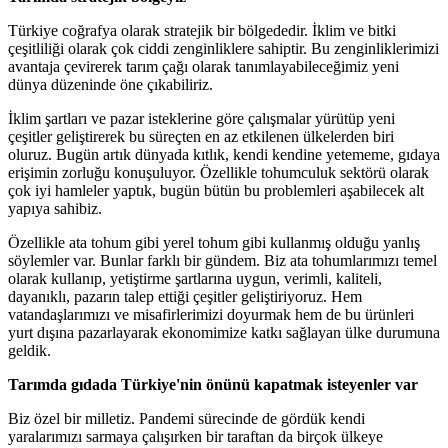
Türkiye coğrafya olarak stratejik bir bölgededir. İklim ve bitki
çeşitliliği olarak çok ciddi zenginliklere sahiptir. Bu zenginliklerimizi
avantaja çevirerek tarım çağı olarak tanımlayabileceğimiz yeni
dünya düzeninde öne çıkabiliriz.
İklim şartları ve pazar isteklerine göre çalışmalar yürütüp yeni
çeşitler geliştirerek bu süreçten en az etkilenen ülkelerden biri
oluruz. Bugün artık dünyada kıtlık, kendi kendine yetememe, gıdaya
erişimin zorluğu konuşuluyor. Özellikle tohumculuk sektörü olarak
çok iyi hamleler yaptık, bugün bütün bu problemleri aşabilecek alt
yapıya sahibiz.
Özellikle ata tohum gibi yerel tohum gibi kullanmış olduğu yanlış
söylemler var. Bunlar farklı bir gündem. Biz ata tohumlarımızı temel
olarak kullanıp, yetiştirme şartlarına uygun, verimli, kaliteli,
dayanıklı, pazarın talep ettiği çeşitler geliştiriyoruz. Hem
vatandaşlarımızı ve misafirlerimizi doyurmak hem de bu ürünleri
yurt dışına pazarlayarak ekonomimize katkı sağlayan ülke durumuna
geldik.
Tarımda gıdada Türkiye'nin önünü kapatmak isteyenler var
Biz özel bir milletiz. Pandemi sürecinde de gördük kendi
yaralarımızı sarmaya çalışırken bir taraftan da birçok ülkeye