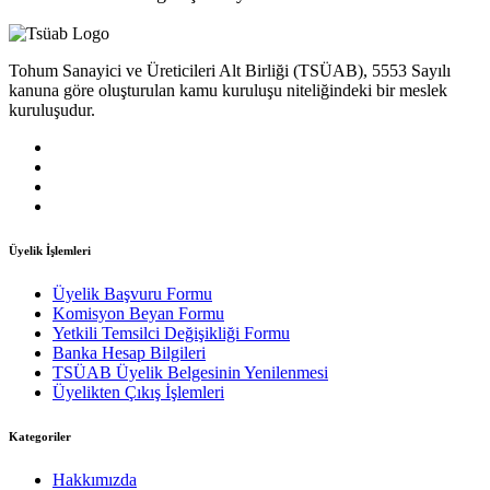
Tohum Sanayici ve Üreticileri Alt Birliği (TSÜAB), 5553 Sayılı
kanuna göre oluşturulan kamu kuruluşu niteliğindeki bir meslek
kuruluşudur.
Üyelik İşlemleri
Üyelik Başvuru Formu
Komisyon Beyan Formu
Yetkili Temsilci Değişikliği Formu
Banka Hesap Bilgileri
TSÜAB Üyelik Belgesinin Yenilenmesi
Üyelikten Çıkış İşlemleri
Kategoriler
Hakkımızda