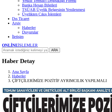
Yetkili Temsilci Değişikliği Formu
Banka Hesap Bilgileri
TSÜAB Üyelik Belgesinin Yenilenmesi
Üyelikten Çıkış İşlemleri
Dış Ticaret
Arşiv
Haberler
Duyurular
İletişim
ONLİNE
İŞLEMLER
ARA
Haber Detay
Ana Sayfa
Haberler
ÇİFTÇİLERİMİZE POZİTİF AYRIMCILIK YAPILMALI