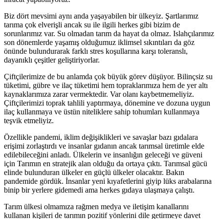
Biz dört mevsimi aynı anda yaşayabilen bir ülkeyiz. Şartlarımız
tarıma çok elverişli ancak su ile ilgili herkes gibi bizim de
sorunlarımız var. Su olmadan tarım da hayat da olmaz. Islahçılarımız
son dönemlerde yaşamış olduğumuz iklimsel sıkıntıları da göz
önünde bulundurarak farklı stres koşullarına karşı toleranslı,
dayanıklı çeşitler geliştiriyorlar.
Çiftçilerimize de bu anlamda çok büyük görev düşüyor. Bilinçsiz su
tüketimi, gübre ve ilaç tüketimi hem topraklarımıza hem de yer altı
kaynaklarımıza zarar vermektedir. Var olanı kaybetmemeliyiz.
Çiftçilerimizi toprak tahlili yaptırmaya, dönemine ve dozuna uygun
ilaç kullanmaya ve üstün niteliklere sahip tohumları kullanmaya
teşvik etmeliyiz.
Özellikle pandemi, iklim değişiklikleri ve savaşlar bazı gıdalara
erişimi zorlaştırdı ve insanlar gıdanın ancak tarımsal üretimle elde
edilebileceğini anladı. Ülkelerin ve insanlığın geleceği ve güveni
için Tarımın en stratejik alan olduğu da ortaya çıktı. Tarımsal gücü
elinde bulunduran ülkeler en güçlü ülkeler olacaktır. Bakın
pandemide gördük. İnsanlar yeni kıyafetlerini giyip lüks arabalarına
binip bir yerlere gidemedi ama herkes gıdaya ulaşmaya çalıştı.
Tarım ülkesi olmamıza rağmen medya ve iletişim kanallarını
kullanan kişileri de tarımın pozitif yönlerini dile getirmeye davet