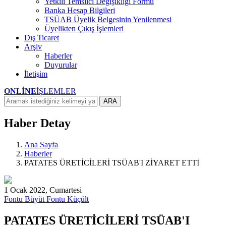
Yetkili Temsilci Değişikliği Formu
Banka Hesap Bilgileri
TSÜAB Üyelik Belgesinin Yenilenmesi
Üyelikten Çıkış İşlemleri
Dış Ticaret
Arşiv
Haberler
Duyurular
İletişim
ONLİNE
İŞLEMLER
ARA
Haber Detay
Ana Sayfa
Haberler
PATATES ÜRETİCİLERİ TSÜAB'I ZİYARET ETTİ
1 Ocak 2022, Cumartesi
Fontu Büyüt
Fontu Küçült
PATATES ÜRETİCİLERİ TSÜAB'I