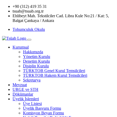
+90 (312) 419 35 31
tsuab@tsuab.org.tr
Ehlibeyt Mah. Tekstilciler Cad. Libra Kule No:21 / Kat: 5,
Balgat Çankaya / Ankara
Tohumculuk Okulu
Kurumsal
Hakkımızda
Yönetim Kurulu
Denetim Kurulu
Disiplin Kurulu
TÜRKTOB Genel Kurul Temsilcileri
TÜRKTOB Hakem Kurul Temsilcileri
Sekretarya
Mevzuat
URGE ve STH
Dökümanlar
Üyelik İşlemleri
Üye Listesi
Üyelik Başvuru Formu
Komisyon Beyan Formu