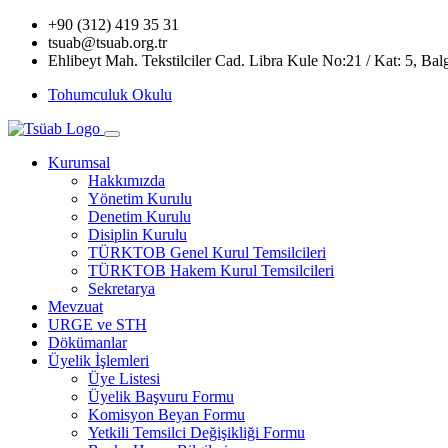
+90 (312) 419 35 31
tsuab@tsuab.org.tr
Ehlibeyt Mah. Tekstilciler Cad. Libra Kule No:21 / Kat: 5, Ba
Tohumculuk Okulu
Kurumsal
Hakkımızda
Yönetim Kurulu
Denetim Kurulu
Disiplin Kurulu
TÜRKTOB Genel Kurul Temsilcileri
TÜRKTOB Hakem Kurul Temsilcileri
Sekretarya
Mevzuat
URGE ve STH
Dökümanlar
Üyelik İşlemleri
Üye Listesi
Üyelik Başvuru Formu
Komisyon Beyan Formu
Yetkili Temsilci Değişikliği Formu