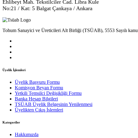
Ehlibeyt Mah. Tekstilciler Cad. Libra Kule
No:21 / Kat: 5 Balgat Çankaya / Ankara
Tohum Sanayici ve Üreticileri Alt Birliği (TSÜAB), 5553 Sayılı kanun
Üyelik İşlemleri
Üyelik Başvuru Formu
Komisyon Beyan Formu
Yetkili Temsilci Değişikliği Formu
Banka Hesap Bilgileri
TSÜAB Üyelik Belgesinin Yenilenmesi
Üyelikten Çıkış İşlemleri
Kategoriler
Hakkımızda