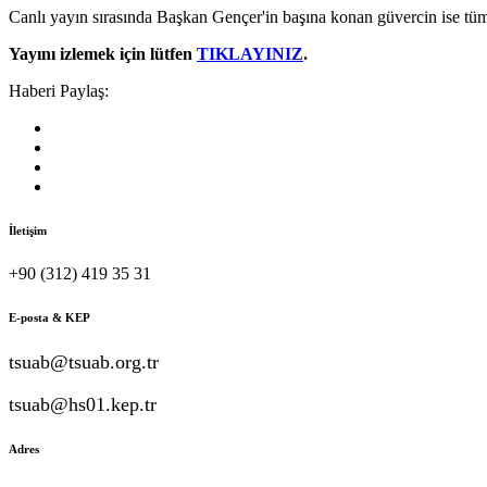
Canlı yayın sırasında Başkan Gençer'in başına konan güvercin ise tüm ka
Yayını izlemek için lütfen
TIKLAYINIZ
.
Haberi Paylaş:
İletişim
+90 (312) 419 35 31
E-posta & KEP
tsuab@tsuab.org.tr
tsuab@hs01.kep.tr
Adres