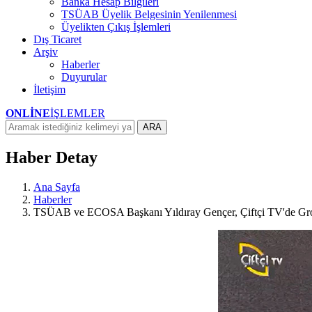
Banka Hesap Bilgileri
TSÜAB Üyelik Belgesinin Yenilenmesi
Üyelikten Çıkış İşlemleri
Dış Ticaret
Arşiv
Haberler
Duyurular
İletişim
ONLİNE
İŞLEMLER
ARA
Haber Detay
Ana Sayfa
Haberler
TSÜAB ve ECOSA Başkanı Yıldıray Gençer, Çiftçi TV'de Gro