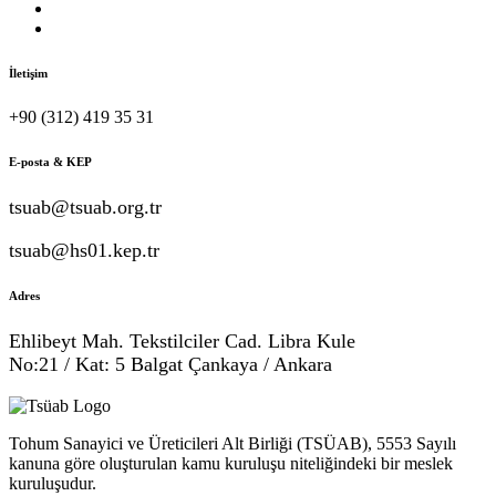
İletişim
+90 (312) 419 35 31
E-posta & KEP
tsuab@tsuab.org.tr
tsuab@hs01.kep.tr
Adres
Ehlibeyt Mah. Tekstilciler Cad. Libra Kule
No:21 / Kat: 5 Balgat Çankaya / Ankara
Tohum Sanayici ve Üreticileri Alt Birliği (TSÜAB), 5553 Sayılı
kanuna göre oluşturulan kamu kuruluşu niteliğindeki bir meslek
kuruluşudur.