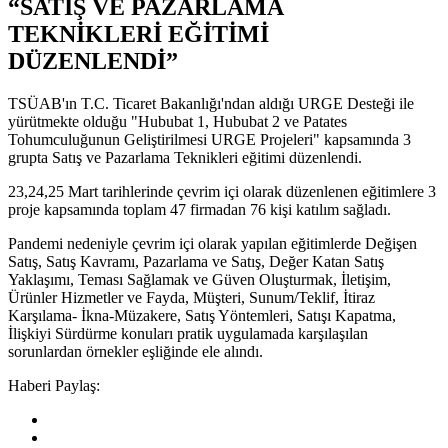
“SATIŞ VE PAZARLAMA
TEKNİKLERİ EĞİTİMİ
DÜZENLENDİ”
TSÜAB'ın T.C. Ticaret Bakanlığı'ndan aldığı URGE Desteği ile
yürütmekte olduğu "Hububat 1, Hububat 2 ve Patates
Tohumculuğunun Geliştirilmesi URGE Projeleri" kapsamında 3
grupta Satış ve Pazarlama Teknikleri eğitimi düzenlendi.
23,24,25 Mart tarihlerinde çevrim içi olarak düzenlenen eğitimlere 3
proje kapsamında toplam 47 firmadan 76 kişi katılım sağladı.
Pandemi nedeniyle çevrim içi olarak yapılan eğitimlerde Değişen
Satış, Satış Kavramı, Pazarlama ve Satış, Değer Katan Satış
Yaklaşımı, Teması Sağlamak ve Güven Oluşturmak, İletişim,
Ürünler Hizmetler ve Fayda, Müşteri, Sunum/Teklif, İtiraz
Karşılama- İkna-Müzakere, Satış Yöntemleri, Satışı Kapatma,
İlişkiyi Sürdürme konuları pratik uygulamada karşılaşılan
sorunlardan örnekler eşliğinde ele alındı.
Haberi Paylaş: