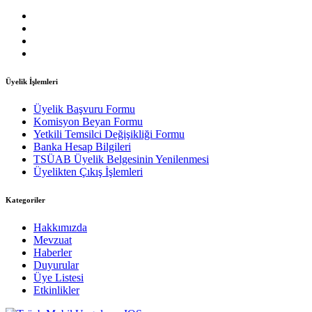
Üyelik İşlemleri
Üyelik Başvuru Formu
Komisyon Beyan Formu
Yetkili Temsilci Değişikliği Formu
Banka Hesap Bilgileri
TSÜAB Üyelik Belgesinin Yenilenmesi
Üyelikten Çıkış İşlemleri
Kategoriler
Hakkımızda
Mevzuat
Haberler
Duyurular
Üye Listesi
Etkinlikler