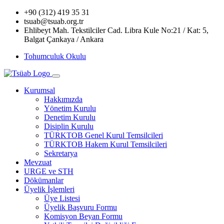
+90 (312) 419 35 31
tsuab@tsuab.org.tr
Ehlibeyt Mah. Tekstilciler Cad. Libra Kule No:21 / Kat: 5,
Balgat Çankaya / Ankara
Tohumculuk Okulu
Kurumsal
Hakkımızda
Yönetim Kurulu
Denetim Kurulu
Disiplin Kurulu
TÜRKTOB Genel Kurul Temsilcileri
TÜRKTOB Hakem Kurul Temsilcileri
Sekretarya
Mevzuat
URGE ve STH
Dökümanlar
Üyelik İşlemleri
Üye Listesi
Üyelik Başvuru Formu
Komisyon Beyan Formu