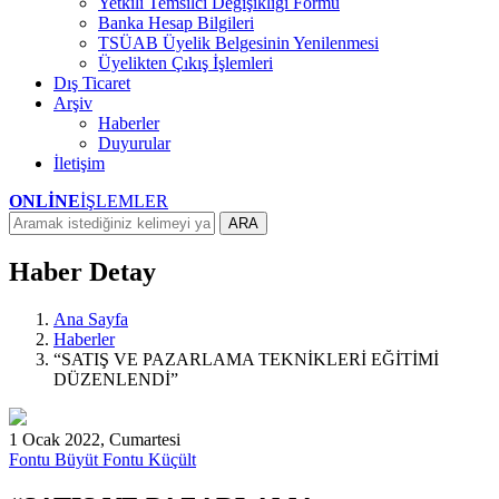
Yetkili Temsilci Değişikliği Formu
Banka Hesap Bilgileri
TSÜAB Üyelik Belgesinin Yenilenmesi
Üyelikten Çıkış İşlemleri
Dış Ticaret
Arşiv
Haberler
Duyurular
İletişim
ONLİNE
İŞLEMLER
ARA
Haber Detay
Ana Sayfa
Haberler
“SATIŞ VE PAZARLAMA TEKNİKLERİ EĞİTİMİ
DÜZENLENDİ”
1 Ocak 2022, Cumartesi
Fontu Büyüt
Fontu Küçült