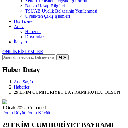
Yetkili Temsilci Değişikliği Formu
Banka Hesap Bilgileri
TSÜAB Üyelik Belgesinin Yenilenmesi
Üyelikten Çıkış İşlemleri
Dış Ticaret
Arşiv
Haberler
Duyurular
İletişim
ONLİNE
İŞLEMLER
ARA
Haber Detay
Ana Sayfa
Haberler
29 EKİM CUMHURİYET BAYRAMI KUTLU OLSUN
1 Ocak 2022, Cumartesi
Fontu Büyüt
Fontu Küçült
29 EKİM CUMHURİYET BAYRAMI