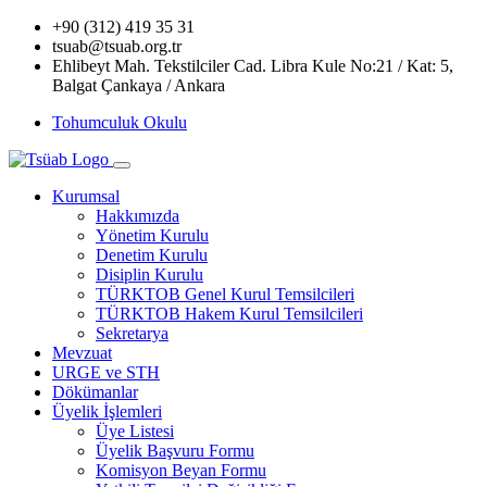
+90 (312) 419 35 31
tsuab@tsuab.org.tr
Ehlibeyt Mah. Tekstilciler Cad. Libra Kule No:21 / Kat: 5,
Balgat Çankaya / Ankara
Tohumculuk Okulu
Kurumsal
Hakkımızda
Yönetim Kurulu
Denetim Kurulu
Disiplin Kurulu
TÜRKTOB Genel Kurul Temsilcileri
TÜRKTOB Hakem Kurul Temsilcileri
Sekretarya
Mevzuat
URGE ve STH
Dökümanlar
Üyelik İşlemleri
Üye Listesi
Üyelik Başvuru Formu
Komisyon Beyan Formu