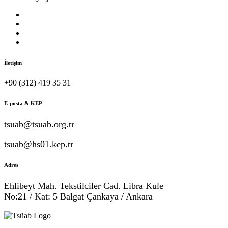
İletişim
+90 (312) 419 35 31
E-posta & KEP
tsuab@tsuab.org.tr
tsuab@hs01.kep.tr
Adres
Ehlibeyt Mah. Tekstilciler Cad. Libra Kule
No:21 / Kat: 5 Balgat Çankaya / Ankara