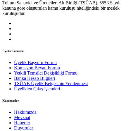
Tohum Sanayici ve Üreticileri Alt Birliği (TSÜAB), 5553 Sayılı
kanuna göre oluşturulan kamu kuruluşu niteliğindeki bir meslek
kuruluşudur.
Üyelik İşlemleri
Üyelik Başvuru Formu
Komisyon Beyan Formu
Yetkili Temsilci Değişikliği Formu
Banka Hesap Bilgileri
TSÜAB Üyelik Belgesinin Yenilenmesi
Üyelikten Çıkış İşlemleri
Kategoriler
Hakkımızda
Mevzuat
Haberler
Duyurular