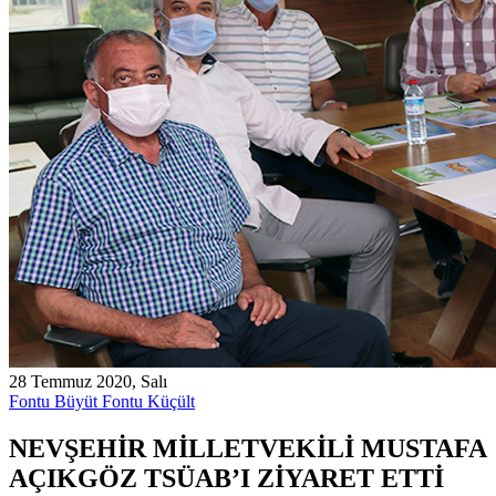
28 Temmuz 2020, Salı
Fontu Büyüt
Fontu Küçült
NEVŞEHİR MİLLETVEKİLİ MUSTAFA
AÇIKGÖZ TSÜAB’I ZİYARET ETTİ