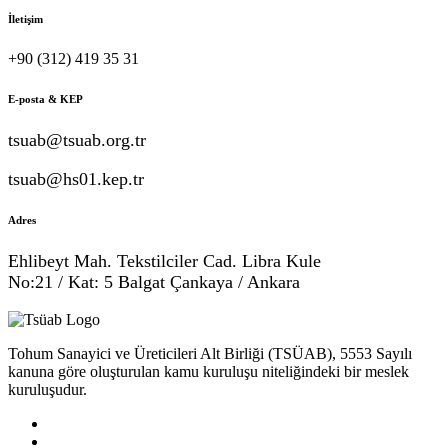
İletişim
+90 (312) 419 35 31
E-posta & KEP
tsuab@tsuab.org.tr
tsuab@hs01.kep.tr
Adres
Ehlibeyt Mah. Tekstilciler Cad. Libra Kule
No:21 / Kat: 5 Balgat Çankaya / Ankara
Tohum Sanayici ve Üreticileri Alt Birliği (TSÜAB), 5553 Sayılı
kanuna göre oluşturulan kamu kuruluşu niteliğindeki bir meslek
kuruluşudur.