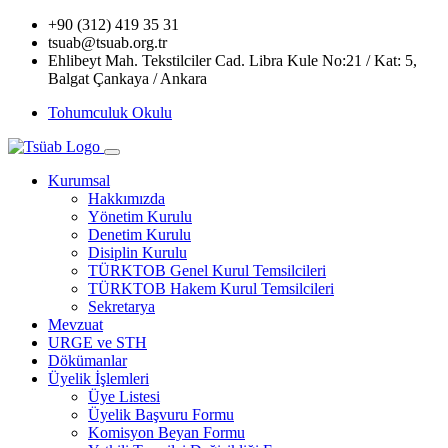
+90 (312) 419 35 31
tsuab@tsuab.org.tr
Ehlibeyt Mah. Tekstilciler Cad. Libra Kule No:21 / Kat: 5,
Balgat Çankaya / Ankara
Tohumculuk Okulu
Kurumsal
Hakkımızda
Yönetim Kurulu
Denetim Kurulu
Disiplin Kurulu
TÜRKTOB Genel Kurul Temsilcileri
TÜRKTOB Hakem Kurul Temsilcileri
Sekretarya
Mevzuat
URGE ve STH
Dökümanlar
Üyelik İşlemleri
Üye Listesi
Üyelik Başvuru Formu
Komisyon Beyan Formu