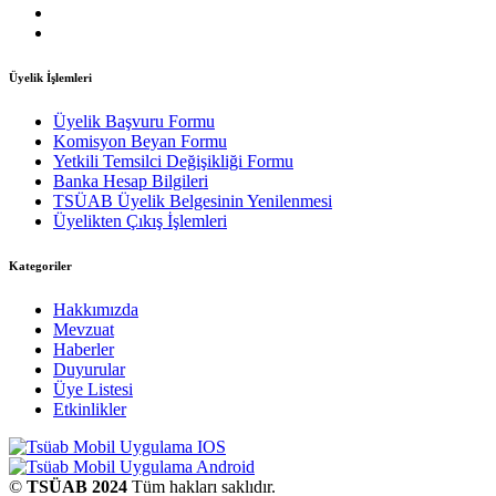
Üyelik İşlemleri
Üyelik Başvuru Formu
Komisyon Beyan Formu
Yetkili Temsilci Değişikliği Formu
Banka Hesap Bilgileri
TSÜAB Üyelik Belgesinin Yenilenmesi
Üyelikten Çıkış İşlemleri
Kategoriler
Hakkımızda
Mevzuat
Haberler
Duyurular
Üye Listesi
Etkinlikler
©
TSÜAB 2024
Tüm hakları saklıdır.