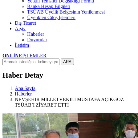
Yetkili Temsilci Değişikliği Formu
Banka Hesap Bilgileri
TSÜAB Üyelik Belgesinin Yenilenmesi
Üyelikten Çıkış İşlemleri
Dış Ticaret
Arşiv
Haberler
Duyurular
İletişim
ONLİNE
İŞLEMLER
ARA
Haber Detay
Ana Sayfa
Haberler
NEVŞEHİR MİLLETVEKİLİ MUSTAFA AÇIKGÖZ
TSÜAB’I ZİYARET ETTİ