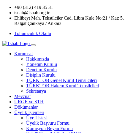
+90 (312) 419 35 31
tsuab@tsuab.org.tr
Ehlibeyt Mah. Tekstilciler Cad. Libra Kule No:21 / Kat: 5,
Balgat Çankaya / Ankara
Tohumculuk Okulu
Kurumsal
Hakkımızda
Yönetim Kurulu
Denetim Kurulu
Disiplin Kurulu
TÜRKTOB Genel Kurul Temsilcileri
TÜRKTOB Hakem Kurul Temsilcileri
Sekretarya
Mevzuat
URGE ve STH
Dökümanlar
Üyelik İşlemleri
Üye Listesi
Üyelik Başvuru Formu
Komisyon Beyan Formu