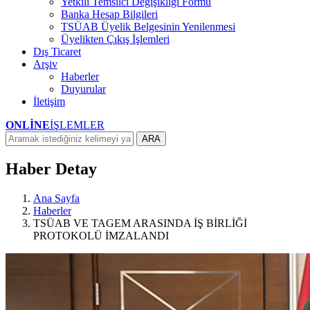
Yetkili Temsilci Değişikliği Formu
Banka Hesap Bilgileri
TSÜAB Üyelik Belgesinin Yenilenmesi
Üyelikten Çıkış İşlemleri
Dış Ticaret
Arşiv
Haberler
Duyurular
İletişim
ONLİNE
İŞLEMLER
ARA
Haber Detay
Ana Sayfa
Haberler
TSÜAB VE TAGEM ARASINDA İŞ BİRLİĞİ
PROTOKOLÜ İMZALANDI