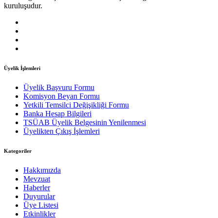
kuruluşudur.
Üyelik İşlemleri
Üyelik Başvuru Formu
Komisyon Beyan Formu
Yetkili Temsilci Değişikliği Formu
Banka Hesap Bilgileri
TSÜAB Üyelik Belgesinin Yenilenmesi
Üyelikten Çıkış İşlemleri
Kategoriler
Hakkımızda
Mevzuat
Haberler
Duyurular
Üye Listesi
Etkinlikler