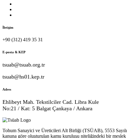
İletişim
+90 (312) 419 35 31
E-posta & KEP
tsuab@tsuab.org.tr
tsuab@hs01.kep.tr
Adres
Ehlibeyt Mah. Tekstilciler Cad. Libra Kule
No:21 / Kat: 5 Balgat Çankaya / Ankara
Tohum Sanayici ve Üreticileri Alt Birliği (TSÜAB), 5553 Sayılı
kanuna göre oluşturulan kamu kuruluşu niteliğindeki bir meslek