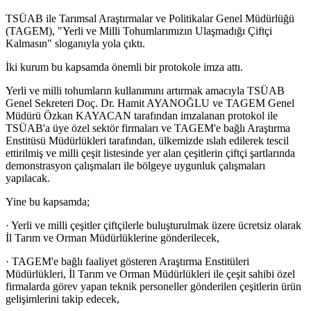
TSÜAB ile Tarımsal Araştırmalar ve Politikalar Genel Müdürlüğü
(TAGEM), "Yerli ve Milli Tohumlarımızın Ulaşmadığı Çiftçi
Kalmasın" sloganıyla yola çıktı.
İki kurum bu kapsamda önemli bir protokole imza attı.
Yerli ve milli tohumların kullanımını artırmak amacıyla TSÜAB
Genel Sekreteri Doç. Dr. Hamit AYANOĞLU ve TAGEM Genel
Müdürü Özkan KAYACAN tarafından imzalanan protokol ile
TSÜAB'a üye özel sektör firmaları ve TAGEM'e bağlı Araştırma
Enstitüsü Müdürlükleri tarafından, ülkemizde ıslah edilerek tescil
ettirilmiş ve milli çeşit listesinde yer alan çeşitlerin çiftçi şartlarında
demonstrasyon çalışmaları ile bölgeye uygunluk çalışmaları
yapılacak.
Yine bu kapsamda;
· Yerli ve milli çeşitler çiftçilerle buluşturulmak üzere ücretsiz olarak
İl Tarım ve Orman Müdürlüklerine gönderilecek,
· TAGEM'e bağlı faaliyet gösteren Araştırma Enstitüleri
Müdürlükleri, İl Tarım ve Orman Müdürlükleri ile çeşit sahibi özel
firmalarda görev yapan teknik personeller gönderilen çeşitlerin ürün
gelişimlerini takip edecek,