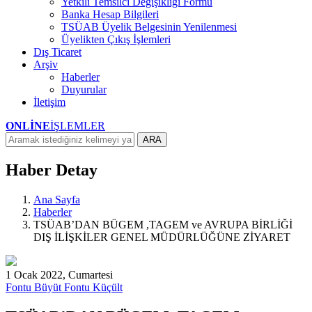
Yetkili Temsilci Değişikliği Formu
Banka Hesap Bilgileri
TSÜAB Üyelik Belgesinin Yenilenmesi
Üyelikten Çıkış İşlemleri
Dış Ticaret
Arşiv
Haberler
Duyurular
İletişim
ONLİNE
İŞLEMLER
ARA
Haber Detay
Ana Sayfa
Haberler
TSÜAB’DAN BÜGEM ,TAGEM ve AVRUPA BİRLİĞİ
DIŞ İLİŞKİLER GENEL MÜDÜRLÜĞÜNE ZİYARET
1 Ocak 2022, Cumartesi
Fontu Büyüt
Fontu Küçült