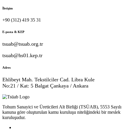
İletişim
+90 (312) 419 35 31
E-posta & KEP
tsuab@tsuab.org.tr
tsuab@hs01.kep.tr
Adres
Ehlibeyt Mah. Tekstilciler Cad. Libra Kule
No:21 / Kat: 5 Balgat Çankaya / Ankara
Tohum Sanayici ve Üreticileri Alt Birliği (TSÜAB), 5553 Sayılı
kanuna göre oluşturulan kamu kuruluşu niteliğindeki bir meslek
kuruluşudur.