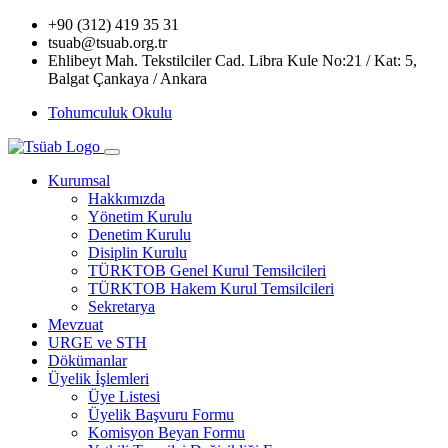
+90 (312) 419 35 31
tsuab@tsuab.org.tr
Ehlibeyt Mah. Tekstilciler Cad. Libra Kule No:21 / Kat: 5,
Balgat Çankaya / Ankara
Tohumculuk Okulu
Kurumsal
Hakkımızda
Yönetim Kurulu
Denetim Kurulu
Disiplin Kurulu
TÜRKTOB Genel Kurul Temsilcileri
TÜRKTOB Hakem Kurul Temsilcileri
Sekretarya
Mevzuat
URGE ve STH
Dökümanlar
Üyelik İşlemleri
Üye Listesi
Üyelik Başvuru Formu
Komisyon Beyan Formu