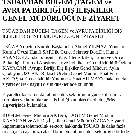
TSÜAB’DAN BÜGEM ,TAGEM ve
AVRUPA BİRLİĞİ DIŞ İLİŞKİLER
GENEL MÜDÜRLÜĞÜNE ZİYARET
TSÜAB'DAN BÜGEM ,TAGEM ve AVRUPA BİRLİĞİ DIŞ
İLİŞKİLER GENEL MÜDÜRLÜĞÜNE ZİYARET
TSÜAB Yönetim Kurulu Başkanı Dr.Ahmet YILMAZ, Yönetim
Kurulu Üyesi Hanifi SARI ile Genel Sekreter Doç.Dr. Hamit
AYANOĞLU'ndan oluşan TSÜAB temsilcileri, Tarım ve Orman
Bakanlığı Tarımsal Araştırmalar ve Politikalar Genel Müdürü Özkan
KAYACAN, Avrupa Birliği Dış İlişkiler Genel Müdürü Aylin
Çağlayan ÖZCAN, Bitkisel Üretim Genel Müdürü Fuat Fikret
AKTAŞ ve Genel Müdür Yardımcısı Suat YILMAZ'ı makamında
ziyaret ederek hayırlı olsun dileklerinde bulundu.
Ziyaretler kapsamında tohumculuk sektörünün güncel durumu,
sorunları ve kurumlar arası iş birliği konuları üzerinde görüş
alışverişinde bulunuldu.
BÜGEM Genel Müdürü AKTAŞ, TAGEM Genel Müdürü
KAYACAN ve AB Dış İlişkiler Genel Müdürü ÖZCAN ziyaret
kapsamında tohumculuk sektörü hakkında TSÜAB ile daha fazla
ortak çalışmaya imza atacaklarını ve tohumculuk sektörüyle birlikte