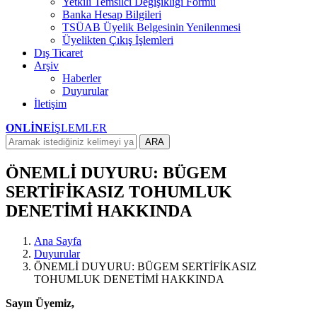
Yetkili Temsilci Değişikliği Formu
Banka Hesap Bilgileri
TSÜAB Üyelik Belgesinin Yenilenmesi
Üyelikten Çıkış İşlemleri
Dış Ticaret
Arşiv
Haberler
Duyurular
İletişim
ONLİNE
İŞLEMLER
ARA
ÖNEMLİ DUYURU: BÜGEM
SERTİFİKASIZ TOHUMLUK
DENETİMİ HAKKINDA
Ana Sayfa
Duyurular
ÖNEMLİ DUYURU: BÜGEM SERTİFİKASIZ
TOHUMLUK DENETİMİ HAKKINDA
Sayın Üyemiz,