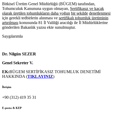
Bitkisel Üretim Genel Müdürlüğü (BÜGEM) tarafından,
Tohumculuk Kanununa uygun olmayan,
Sertifikasız ve kaçak
olarak üretilen tohumlukların daha yoğun
bir şekilde
denetlenmesi
için gerekli tedbirlerin alınması ve
sertifikalı tohumluk üretiminin
artırılması
konusunda 81 İl Valiliği aracılığı ile İl Müdürlüklerine
gönderilen Bakanlık yazısı ekte sunulmuştur.
Saygılarımla
Dr. Nilgün SEZER
Genel Sekreter V.
EK:
BÜGEM SERTİFİKASIZ TOHUMLUK DENETİMİ
HAKKINDA (
TIKLAYINIZ
)
İletişim
+90 (312) 419 35 31
E-posta & KEP