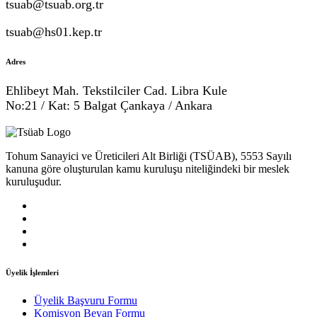
tsuab@tsuab.org.tr
tsuab@hs01.kep.tr
Adres
Ehlibeyt Mah. Tekstilciler Cad. Libra Kule
No:21 / Kat: 5 Balgat Çankaya / Ankara
Tohum Sanayici ve Üreticileri Alt Birliği (TSÜAB), 5553 Sayılı
kanuna göre oluşturulan kamu kuruluşu niteliğindeki bir meslek
kuruluşudur.
Üyelik İşlemleri
Üyelik Başvuru Formu
Komisyon Beyan Formu