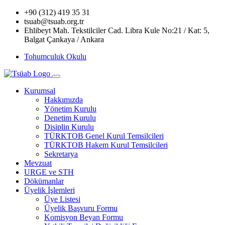
+90 (312) 419 35 31
tsuab@tsuab.org.tr
Ehlibeyt Mah. Tekstilciler Cad. Libra Kule No:21 / Kat: 5,
Balgat Çankaya / Ankara
Tohumculuk Okulu
Kurumsal
Hakkımızda
Yönetim Kurulu
Denetim Kurulu
Disiplin Kurulu
TÜRKTOB Genel Kurul Temsilcileri
TÜRKTOB Hakem Kurul Temsilcileri
Sekretarya
Mevzuat
URGE ve STH
Dökümanlar
Üyelik İşlemleri
Üye Listesi
Üyelik Başvuru Formu
Komisyon Beyan Formu